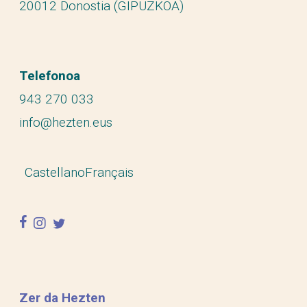
20012 Donostia (GIPUZKOA)
Telefonoa
943 270 033
info@hezten.eus
Castellano
Français
facebook
instagram
twitter
Zer da Hezten