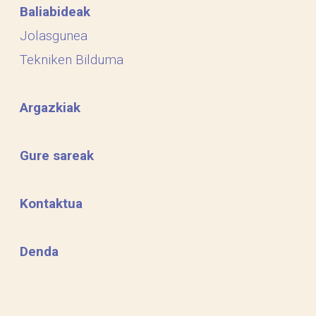
Baliabideak
Jolasgunea
Tekniken Bilduma
Argazkiak
Gure sareak
Kontaktua
Denda