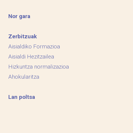
Nor gara
Zerbitzuak
Aisialdiko Formazioa
Aisialdi Hezitzailea
Hizkuntza normalizazioa
Ahokularitza
Lan poltsa