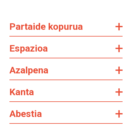
Partaide kopurua
Espazioa
Azalpena
Kanta
Abestia