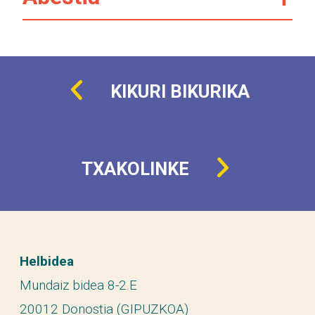
KIKURI BIKURIKA
TXAKOLINKE
Helbidea
Mundaiz bidea 8-2.E
20012 Donostia (GIPUZKOA)