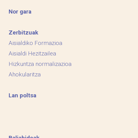
Nor gara
Zerbitzuak
Aisialdiko Formazioa
Aisialdi Hezitzailea
Hizkuntza normalizazioa
Ahokularitza
Lan poltsa
Baliabideak