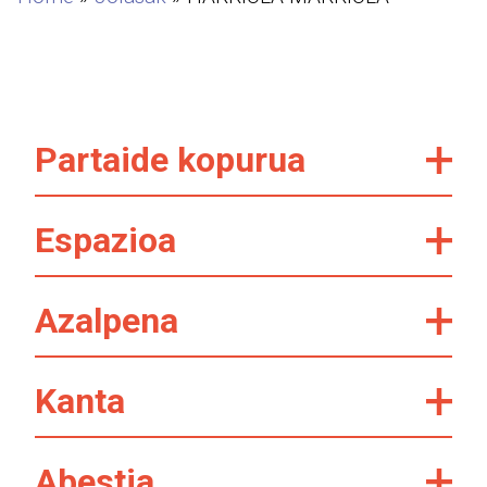
Partaide kopurua
Espazioa
Azalpena
Kanta
Abestia