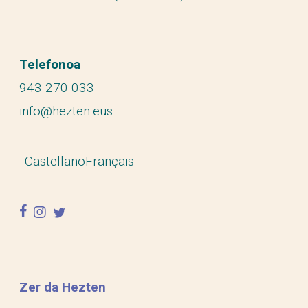
Telefonoa
943 270 033
info@hezten.eus
Castellano
Français
facebook
instagram
twitter
Zer da Hezten