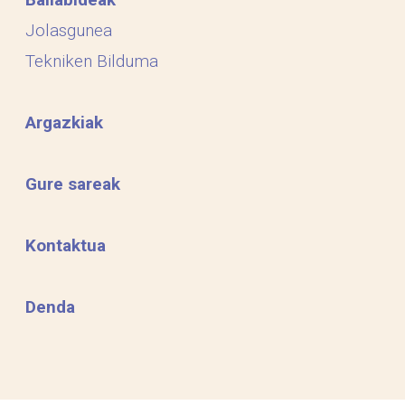
Jolasgunea
Tekniken Bilduma
Argazkiak
Gure sareak
Kontaktua
Denda