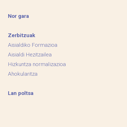
Nor gara
Zerbitzuak
Aisialdiko Formazioa
Aisialdi Hezitzailea
Hizkuntza normalizazioa
Ahokularitza
Lan poltsa