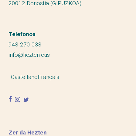
20012 Donostia (GIPUZKOA)
Telefonoa
943 270 033
info@hezten.eus
Castellano
Français
facebook
instagram
twitter
Zer da Hezten