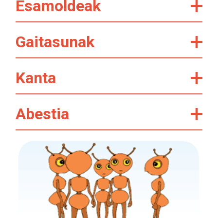
Esamoldeak
Gaitasunak
Kanta
Abestia