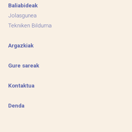
Baliabideak
Jolasgunea
Tekniken Bilduma
Argazkiak
Gure sareak
Kontaktua
Denda