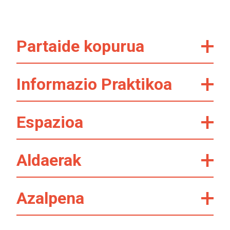
Partaide kopurua
Informazio Praktikoa
Espazioa
Aldaerak
Azalpena