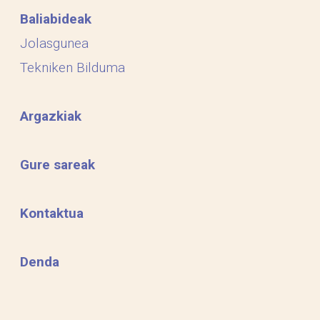
Baliabideak
Jolasgunea
Tekniken Bilduma
Argazkiak
Gure sareak
Kontaktua
Denda