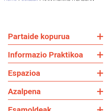
Partaide kopurua
Informazio Praktikoa
Espazioa
Azalpena
Esamoldeak