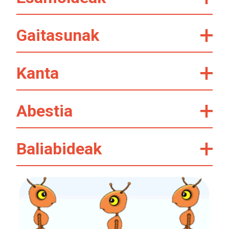
Gaitasunak
Kanta
Abestia
Baliabideak