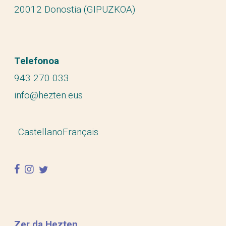
20012 Donostia (GIPUZKOA)
Telefonoa
943 270 033
info@hezten.eus
Castellano
Français
facebook
instagram
twitter
Zer da Hezten