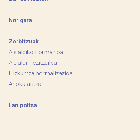
Nor gara
Zerbitzuak
Aisialdiko Formazioa
Aisialdi Hezitzailea
Hizkuntza normalizazioa
Ahokularitza
Lan poltsa