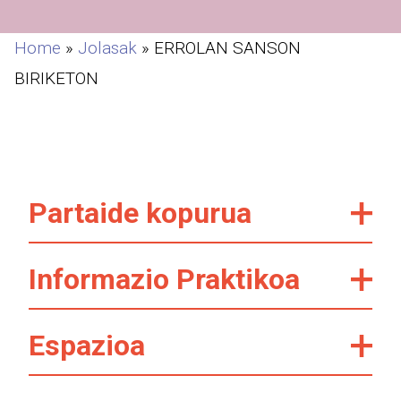
Home
»
Jolasak
»
ERROLAN SANSON
BIRIKETON
Partaide kopurua
Informazio Praktikoa
Espazioa