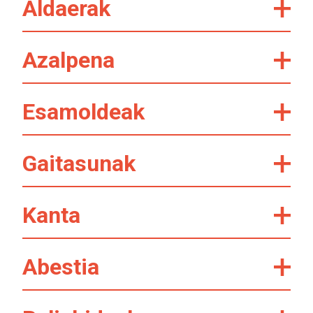
Aldaerak
Azalpena
Esamoldeak
Gaitasunak
Kanta
Abestia