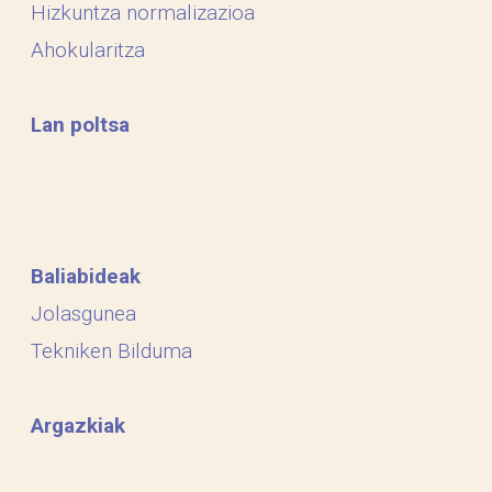
Hizkuntza normalizazioa
Ahokularitza
Lan poltsa
Baliabideak
Jolasgunea
Tekniken Bilduma
Argazkiak