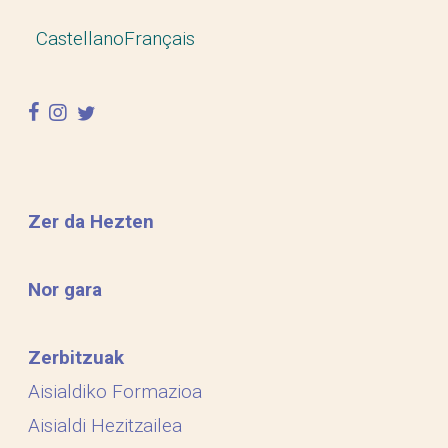
Castellano
Français
facebook
instagram
twitter
Zer da Hezten
Nor gara
Zerbitzuak
Aisialdiko Formazioa
Aisialdi Hezitzailea