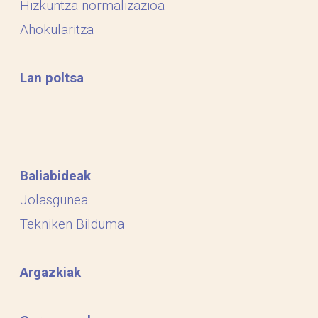
Hizkuntza normalizazioa
Ahokularitza
Lan poltsa
Baliabideak
Jolasgunea
Tekniken Bilduma
Argazkiak