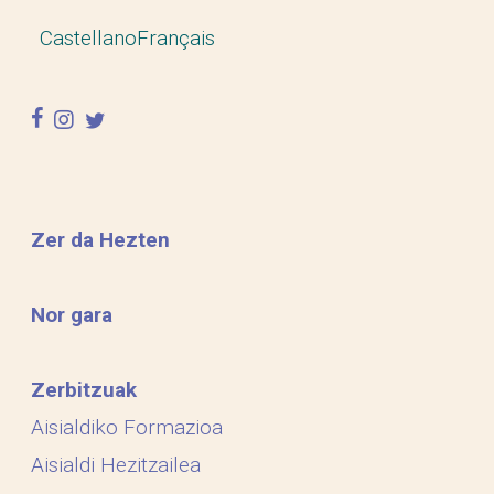
Castellano
Français
facebook
instagram
twitter
Zer da Hezten
Nor gara
Zerbitzuak
Aisialdiko Formazioa
Aisialdi Hezitzailea