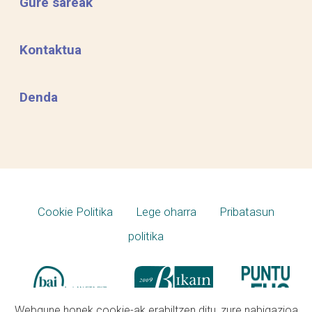
Gure sareak
Kontaktua
Denda
Cookie Politika
Lege oharra
Pribatasun
politika
Webgune honek cookie-ak erabiltzen ditu, zure nabigazioa