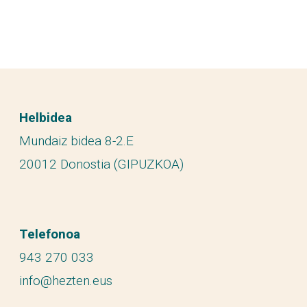
Helbidea
Mundaiz bidea 8-2.E
20012 Donostia (GIPUZKOA)
Telefonoa
943 270 033
info@hezten.eus