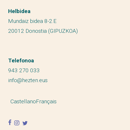
Helbidea
Mundaiz bidea 8-2.E
20012 Donostia (GIPUZKOA)
Telefonoa
943 270 033
info@hezten.eus
Castellano
Français
facebook
instagram
twitter