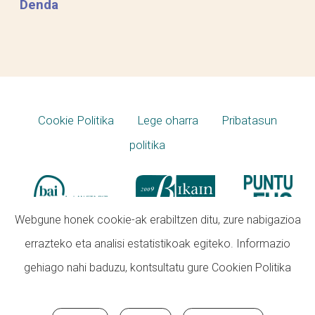
Denda
Cookie Politika
Lege oharra
Pribatasun
politika
Webgune honek cookie-ak erabiltzen ditu, zure nabigazioa
errazteko eta analisi estatistikoak egiteko. Informazio
gehiago nahi baduzu, kontsultatu gure
Cookien Politika