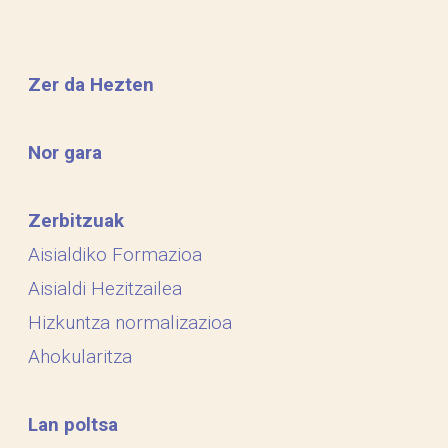
Zer da Hezten
Nor gara
Zerbitzuak
Aisialdiko Formazioa
Aisialdi Hezitzailea
Hizkuntza normalizazioa
Ahokularitza
Lan poltsa