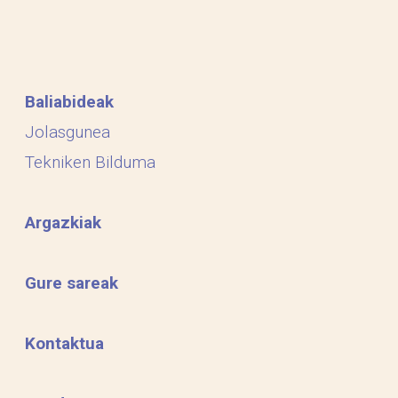
Baliabideak
Jolasgunea
Tekniken Bilduma
Argazkiak
Gure sareak
Kontaktua