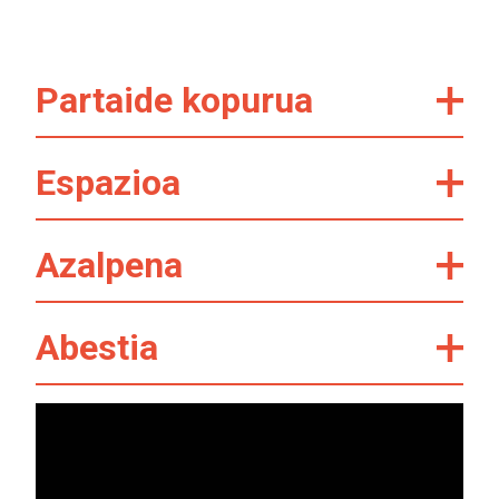
Partaide kopurua
Espazioa
Azalpena
Abestia
Bideo
erreproduzigailua