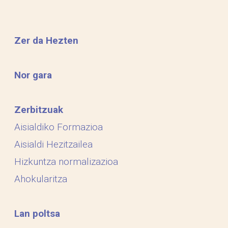
Zer da Hezten
Nor gara
Zerbitzuak
Aisialdiko Formazioa
Aisialdi Hezitzailea
Hizkuntza normalizazioa
Ahokularitza
Lan poltsa