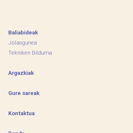
Baliabideak
Jolasgunea
Tekniken Bilduma
Argazkiak
Gure sareak
Kontaktua