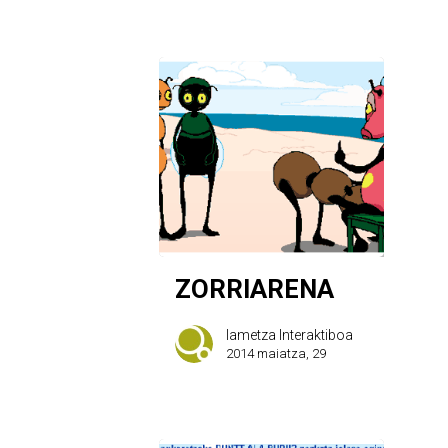
ZORRIARENA
Iametza Interaktiboa
2014 maiatza, 29