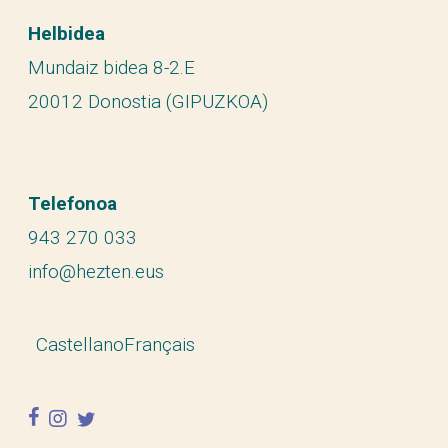
Helbidea
Mundaiz bidea 8-2.E
20012 Donostia (GIPUZKOA)
Telefonoa
943 270 033
info@hezten.eus
Castellano
Français
facebook
instagram
twitter