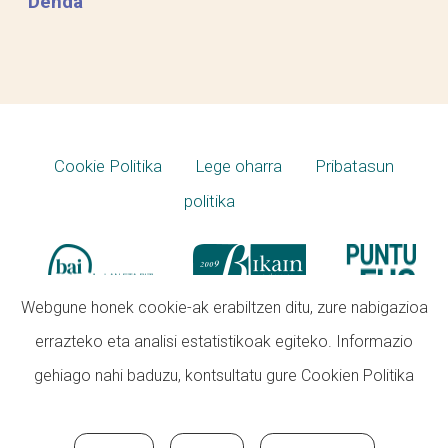
Denda
Cookie Politika
Lege oharra
Pribatasun
politika
Webgune honek cookie-ak erabiltzen ditu, zure nabigazioa
errazteko eta analisi estatistikoak egiteko. Informazio
gehiago nahi baduzu, kontsultatu gure
Cookien Politika