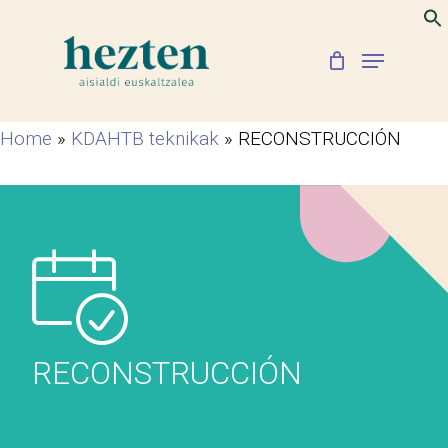
Skip
to
Menu
Close
main
Menu
content
Home
»
KDAHTB teknikak
»
RECONSTRUCCIÓN
RECONSTRUCCIÓN