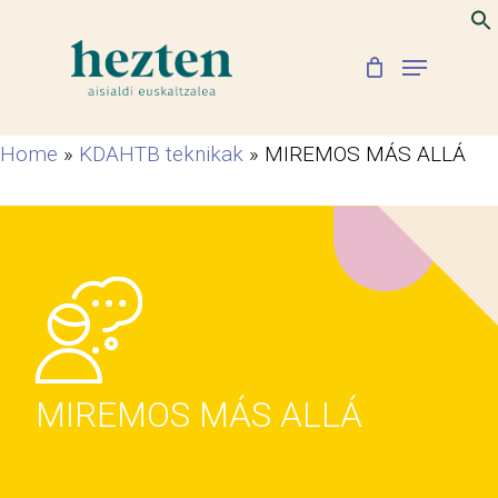
Skip
to
Menu
Close
main
Menu
content
Home
»
KDAHTB teknikak
»
MIREMOS MÁS ALLÁ
MIREMOS MÁS ALLÁ