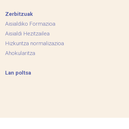
Zerbitzuak
Aisialdiko Formazioa
Aisialdi Hezitzailea
Hizkuntza normalizazioa
Ahokularitza
Lan poltsa