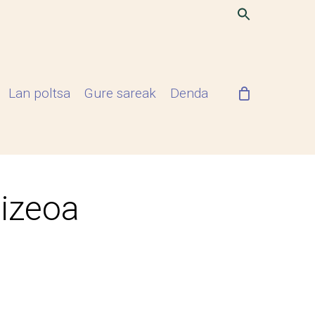
Lan poltsa
Gure sareak
Denda
Lizeoa