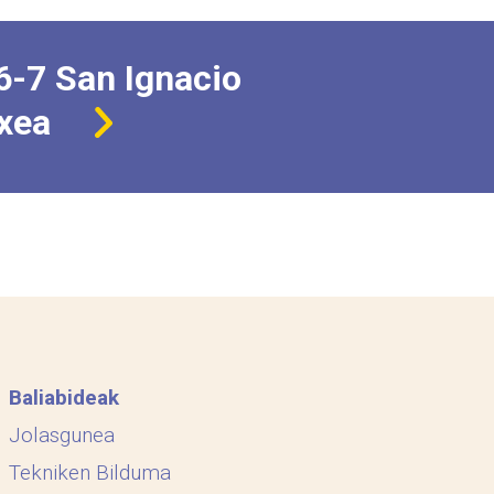
6-7 San Ignacio
txea
Baliabideak
Jolasgunea
Tekniken Bilduma