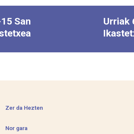
-15 San
Urriak 
astetxea
Ikaste
Zer da Hezten
Nor gara