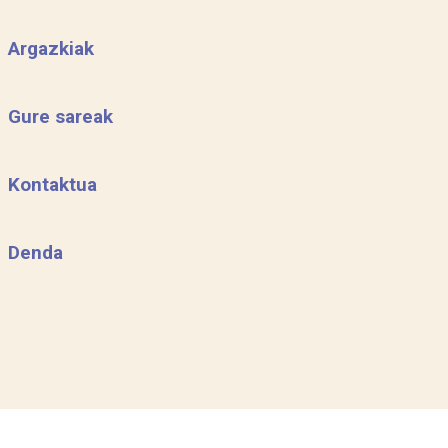
Argazkiak
Gure sareak
Kontaktua
Denda