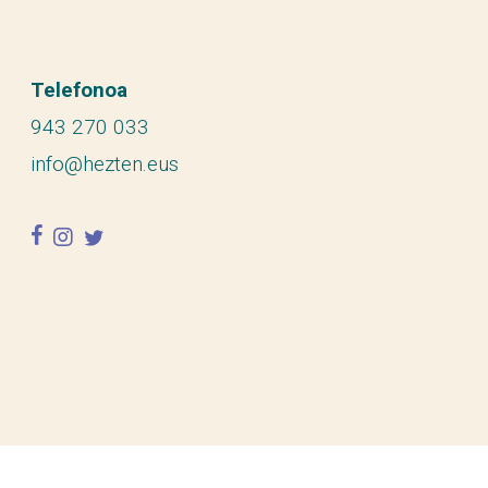
Telefonoa
943 270 033
info@hezten.eus
facebook
instagram
twitter