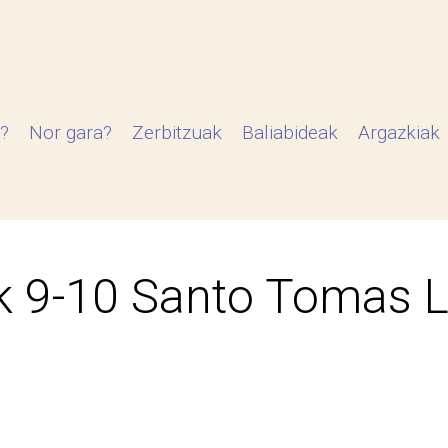
?
Nor gara?
Zerbitzuak
Baliabideak
Argazkiak
k 9-10 Santo Tomas 