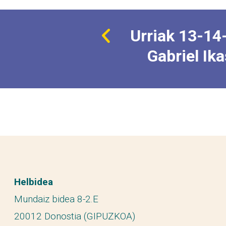
Urriak 13-14
Gabriel Ik
Helbidea
Mundaiz bidea 8-2.E
20012 Donostia (GIPUZKOA)