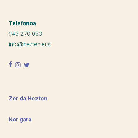
Telefonoa
943 270 033
info@hezten.eus
facebook
instagram
twitter
Zer da Hezten
Nor gara