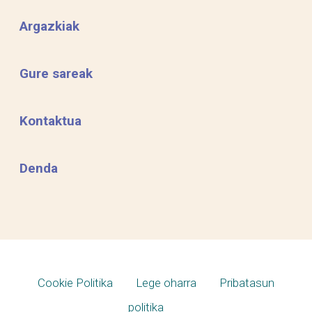
Argazkiak
Gure sareak
Kontaktua
Denda
Cookie Politika
Lege oharra
Pribatasun
politika