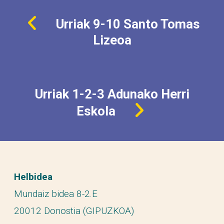
Urriak 9-10 Santo Tomas
Lizeoa
Urriak 1-2-3 Adunako Herri
Eskola
Helbidea
Mundaiz bidea 8-2.E
20012 Donostia (GIPUZKOA)