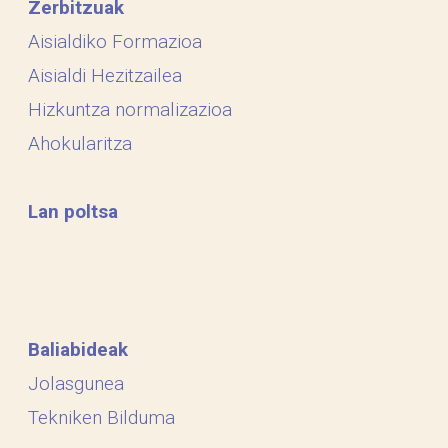
Zerbitzuak
Aisialdiko Formazioa
Aisialdi Hezitzailea
Hizkuntza normalizazioa
Ahokularitza
Lan poltsa
Baliabideak
Jolasgunea
Tekniken Bilduma