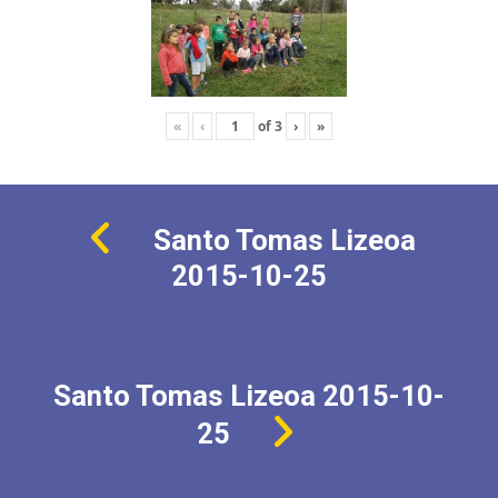
«
‹
of
3
›
»
Santo Tomas Lizeoa
2015-10-25
Santo Tomas Lizeoa 2015-10-
25