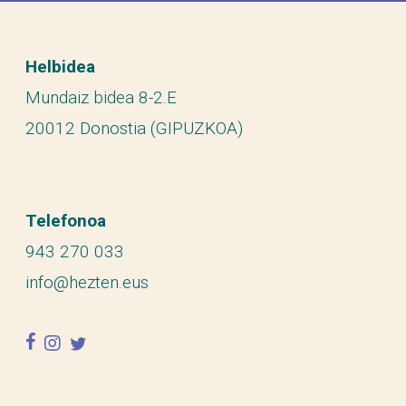
Helbidea
Mundaiz bidea 8-2.E
20012 Donostia (GIPUZKOA)
Telefonoa
943 270 033
info@hezten.eus
facebook
instagram
twitter