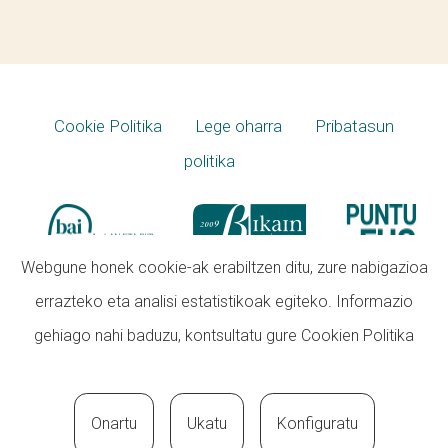
Cookie Politika
Lege oharra
Pribatasun
politika
Webgune honek cookie-ak erabiltzen ditu, zure nabigazioa
errazteko eta analisi estatistikoak egiteko. Informazio
gehiago nahi baduzu, kontsultatu gure
Cookien Politika
Onartu
Ukatu
Konfiguratu