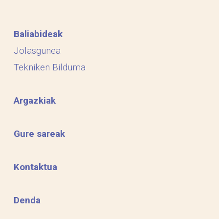
Baliabideak
Jolasgunea
Tekniken Bilduma
Argazkiak
Gure sareak
Kontaktua
Denda