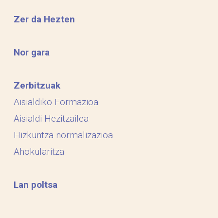
Zer da Hezten
Nor gara
Zerbitzuak
Aisialdiko Formazioa
Aisialdi Hezitzailea
Hizkuntza normalizazioa
Ahokularitza
Lan poltsa