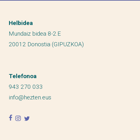
Helbidea
Mundaiz bidea 8-2.E
20012 Donostia (GIPUZKOA)
Telefonoa
943 270 033
info@hezten.eus
facebook
instagram
twitter