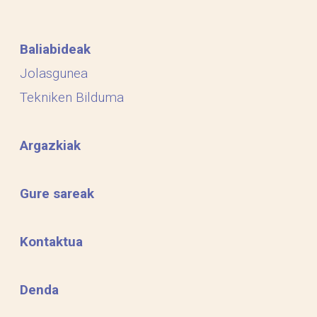
Baliabideak
Jolasgunea
Tekniken Bilduma
Argazkiak
Gure sareak
Kontaktua
Denda