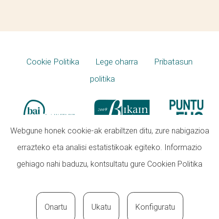
Cookie Politika
Lege oharra
Pribatasun
politika
Webgune honek cookie-ak erabiltzen ditu, zure nabigazioa
errazteko eta analisi estatistikoak egiteko. Informazio
gehiago nahi baduzu, kontsultatu gure
Cookien Politika
Onartu
Ukatu
Konfiguratu