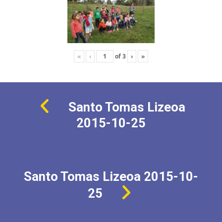
«
‹
of
3
›
»
Santo Tomas Lizeoa
2015-10-25
Santo Tomas Lizeoa 2015-10-
25