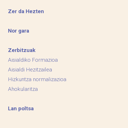
Zer da Hezten
Nor gara
Zerbitzuak
Aisialdiko Formazioa
Aisialdi Hezitzailea
Hizkuntza normalizazioa
Ahokularitza
Lan poltsa