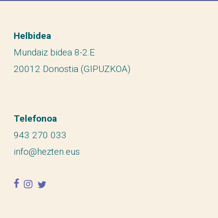
Helbidea
Mundaiz bidea 8-2.E
20012 Donostia (GIPUZKOA)
Telefonoa
943 270 033
info@hezten.eus
facebook
instagram
twitter