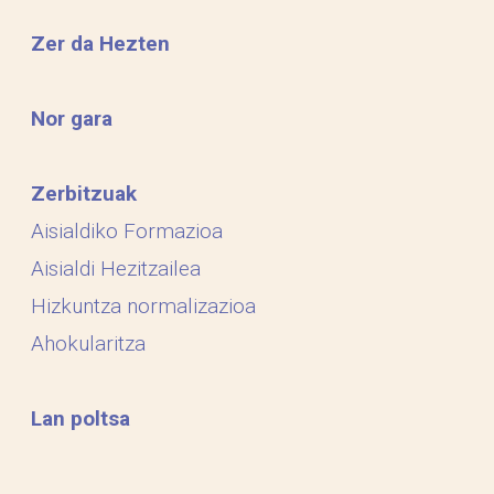
Zer da Hezten
Nor gara
Zerbitzuak
Aisialdiko Formazioa
Aisialdi Hezitzailea
Hizkuntza normalizazioa
Ahokularitza
Lan poltsa