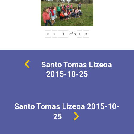
«
‹
of
3
›
»
Santo Tomas Lizeoa
2015-10-25
Santo Tomas Lizeoa 2015-10-
25