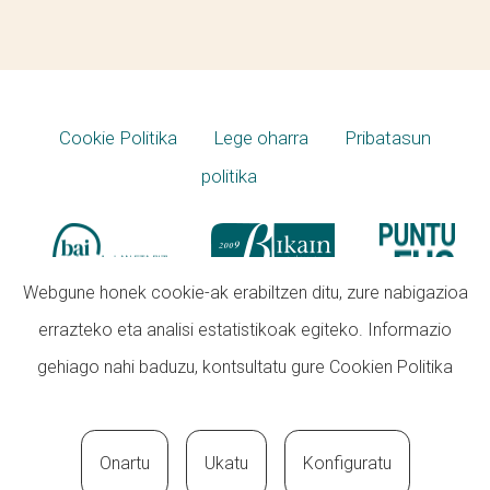
Cookie Politika
Lege oharra
Pribatasun
politika
Webgune honek cookie-ak erabiltzen ditu, zure nabigazioa
errazteko eta analisi estatistikoak egiteko. Informazio
gehiago nahi baduzu, kontsultatu gure
Cookien Politika
Onartu
Ukatu
Konfiguratu