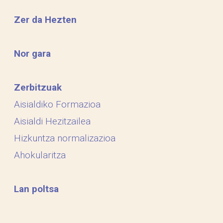
Zer da Hezten
Nor gara
Zerbitzuak
Aisialdiko Formazioa
Aisialdi Hezitzailea
Hizkuntza normalizazioa
Ahokularitza
Lan poltsa