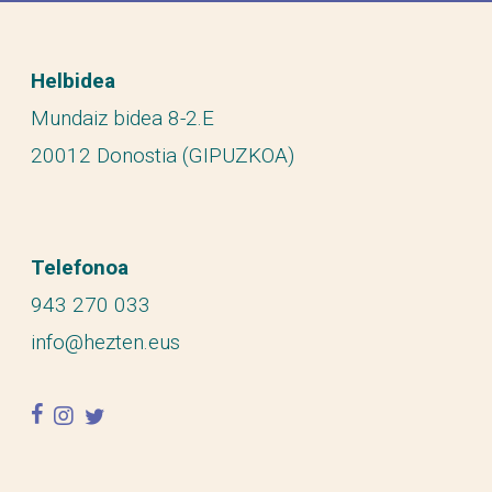
Helbidea
Mundaiz bidea 8-2.E
20012 Donostia (GIPUZKOA)
Telefonoa
943 270 033
info@hezten.eus
facebook
instagram
twitter