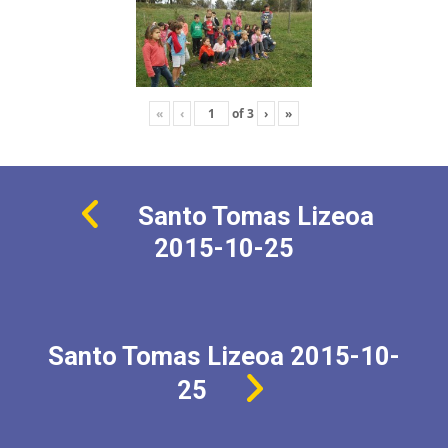
«
‹
of
3
›
»
Santo Tomas Lizeoa
2015-10-25
Santo Tomas Lizeoa 2015-10-
25