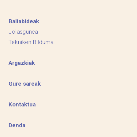
Baliabideak
Jolasgunea
Tekniken Bilduma
Argazkiak
Gure sareak
Kontaktua
Denda