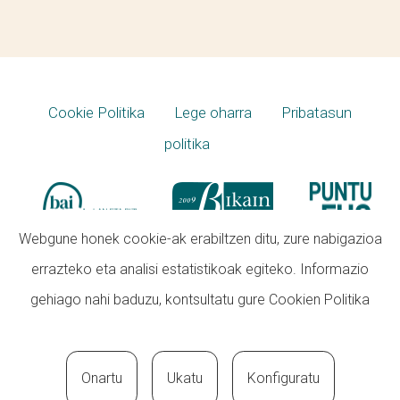
Cookie Politika
Lege oharra
Pribatasun
politika
Webgune honek cookie-ak erabiltzen ditu, zure nabigazioa
errazteko eta analisi estatistikoak egiteko. Informazio
gehiago nahi baduzu, kontsultatu gure
Cookien Politika
Onartu
Ukatu
Konfiguratu