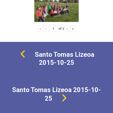
«
‹
of
3
›
»
Santo Tomas Lizeoa
2015-10-25
Santo Tomas Lizeoa 2015-10-
25