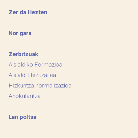
Zer da Hezten
Nor gara
Zerbitzuak
Aisialdiko Formazioa
Aisialdi Hezitzailea
Hizkuntza normalizazioa
Ahokularitza
Lan poltsa