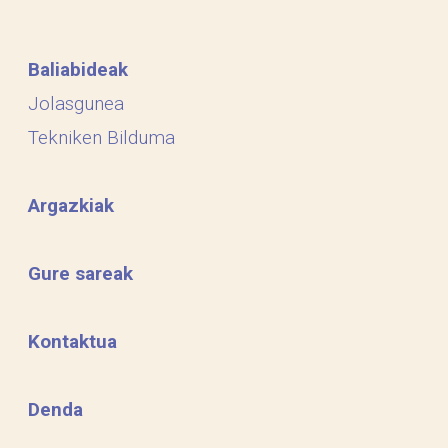
Baliabideak
Jolasgunea
Tekniken Bilduma
Argazkiak
Gure sareak
Kontaktua
Denda