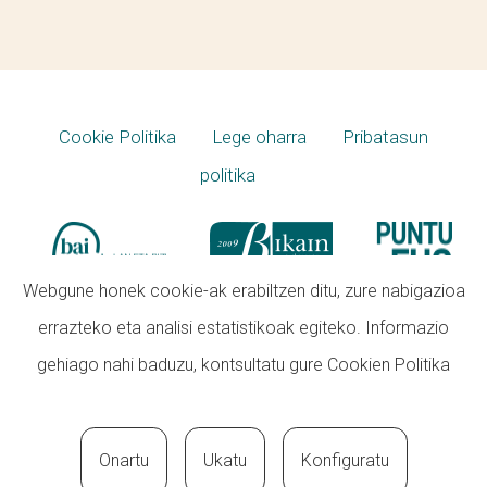
Cookie Politika
Lege oharra
Pribatasun
politika
Webgune honek cookie-ak erabiltzen ditu, zure nabigazioa
errazteko eta analisi estatistikoak egiteko. Informazio
gehiago nahi baduzu, kontsultatu gure
Cookien Politika
Onartu
Ukatu
Konfiguratu