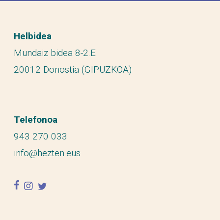
Helbidea
Mundaiz bidea 8-2.E
20012 Donostia (GIPUZKOA)
Telefonoa
943 270 033
info@hezten.eus
facebook
instagram
twitter