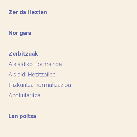
Zer da Hezten
Nor gara
Zerbitzuak
Aisialdiko Formazioa
Aisialdi Hezitzailea
Hizkuntza normalizazioa
Ahokularitza
Lan poltsa