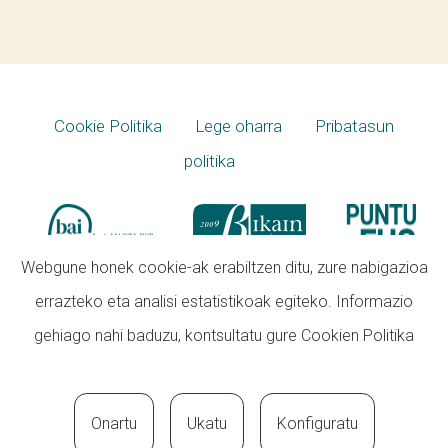
Cookie Politika
Lege oharra
Pribatasun
politika
Webgune honek cookie-ak erabiltzen ditu, zure nabigazioa
errazteko eta analisi estatistikoak egiteko. Informazio
gehiago nahi baduzu, kontsultatu gure
Cookien Politika
Onartu
Ukatu
Konfiguratu