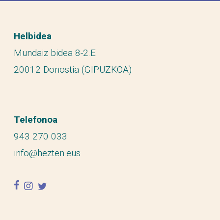
Helbidea
Mundaiz bidea 8-2.E
20012 Donostia (GIPUZKOA)
Telefonoa
943 270 033
info@hezten.eus
facebook
instagram
twitter