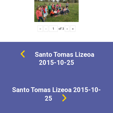
«
‹
of
3
›
»
Santo Tomas Lizeoa
2015-10-25
Santo Tomas Lizeoa 2015-10-
25