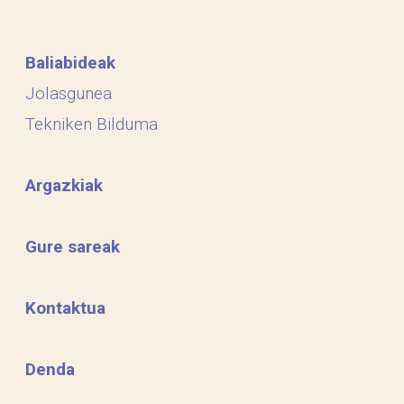
Baliabideak
Jolasgunea
Tekniken Bilduma
Argazkiak
Gure sareak
Kontaktua
Denda