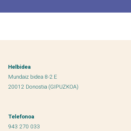
Helbidea
Mundaiz bidea 8-2.E
20012 Donostia (GIPUZKOA)
Telefonoa
943 270 033