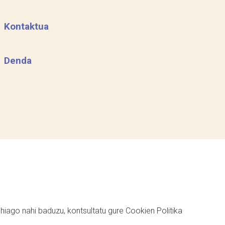
Kontaktua
Denda
ehiago nahi baduzu, kontsultatu gure
Cookien Politika