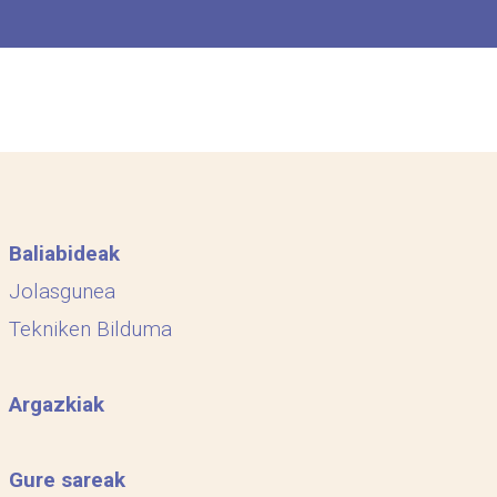
Baliabideak
Jolasgunea
Tekniken Bilduma
Argazkiak
Gure sareak