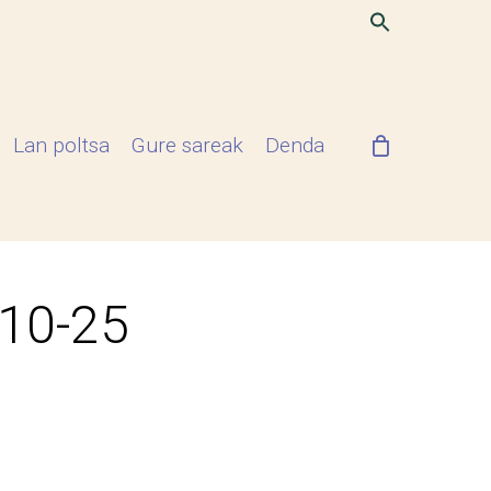
Lan poltsa
Gure sareak
Denda
-10-25