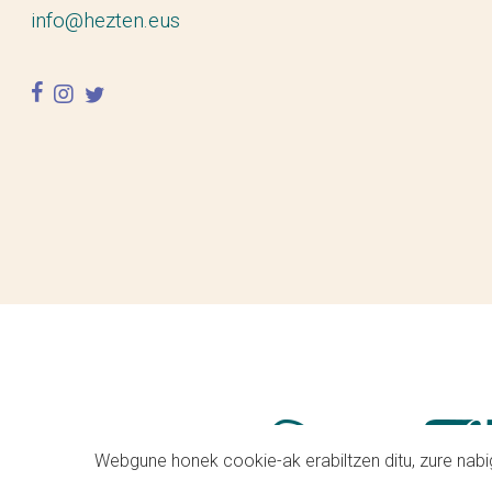
info@hezten.eus
facebook
instagram
twitter
Webgune honek cookie-ak erabiltzen ditu, zure nabig