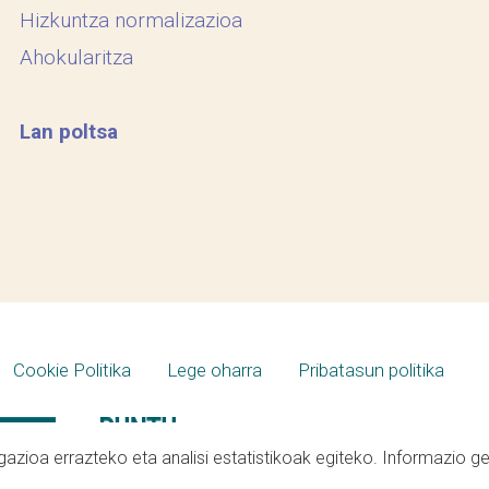
Hizkuntza normalizazioa
Ahokularitza
Lan poltsa
Cookie Politika
Lege oharra
Pribatasun politika
azioa errazteko eta analisi estatistikoak egiteko. Informazio g