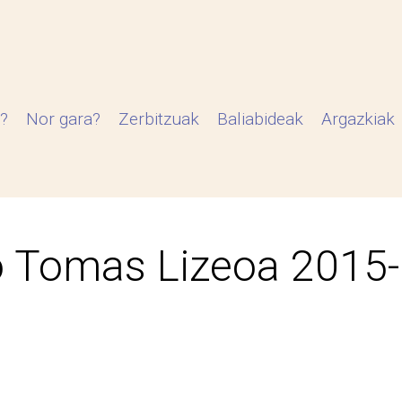
?
Nor gara?
Zerbitzuak
Baliabideak
Argazkiak
 Tomas Lizeoa 2015