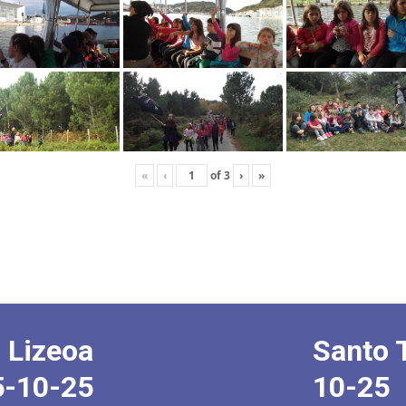
«
‹
of
3
›
»
 Lizeoa
Santo 
5-10-25
10-25