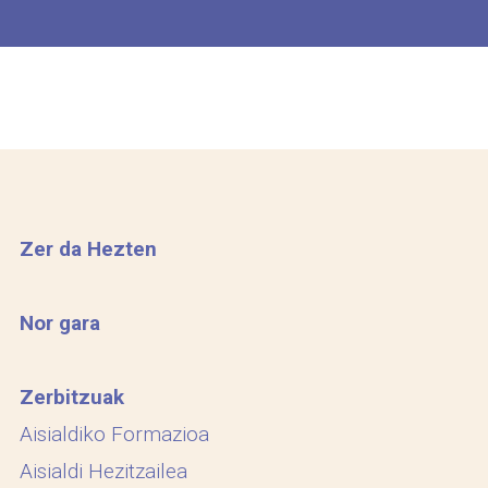
Zer da Hezten
Nor gara
Zerbitzuak
Aisialdiko Formazioa
Aisialdi Hezitzailea