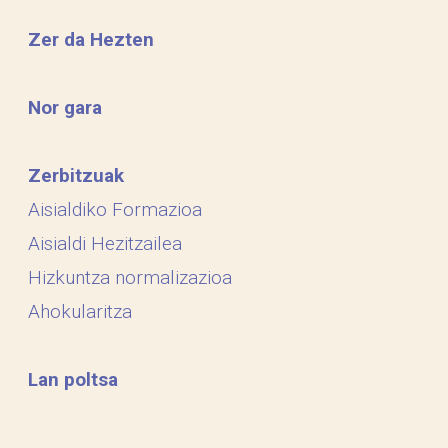
Zer da Hezten
Nor gara
Zerbitzuak
Aisialdiko Formazioa
Aisialdi Hezitzailea
Hizkuntza normalizazioa
Ahokularitza
Lan poltsa