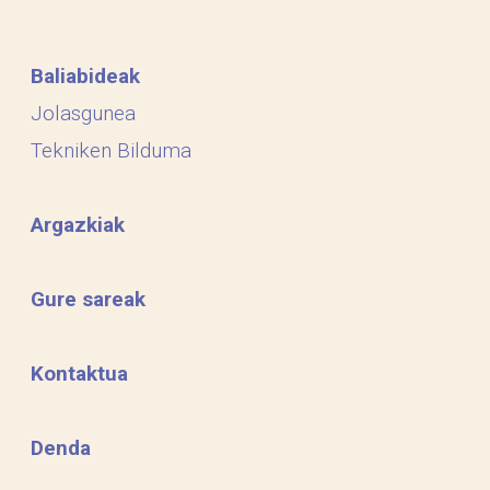
Baliabideak
Jolasgunea
Tekniken Bilduma
Argazkiak
Gure sareak
Kontaktua
Denda