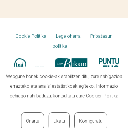
Cookie Politika
Lege oharra
Pribatasun
politika
Webgune honek cookie-ak erabiltzen ditu, zure nabigazioa
errazteko eta analisi estatistikoak egiteko. Informazio
gehiago nahi baduzu, kontsultatu gure
Cookien Politika
Onartu
Ukatu
Konfiguratu