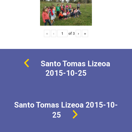
«
‹
of
3
›
»
Santo Tomas Lizeoa
2015-10-25
Santo Tomas Lizeoa 2015-10-
25