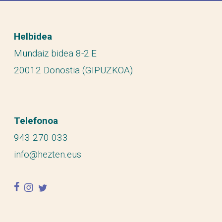
Helbidea
Mundaiz bidea 8-2.E
20012 Donostia (GIPUZKOA)
Telefonoa
943 270 033
info@hezten.eus
facebook
instagram
twitter