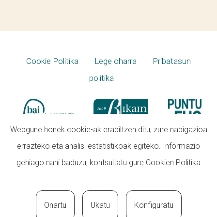
Cookie Politika
Lege oharra
Pribatasun
politika
Webgune honek cookie-ak erabiltzen ditu, zure nabigazioa
errazteko eta analisi estatistikoak egiteko. Informazio
gehiago nahi baduzu, kontsultatu gure
Cookien Politika
Onartu
Ukatu
Konfiguratu