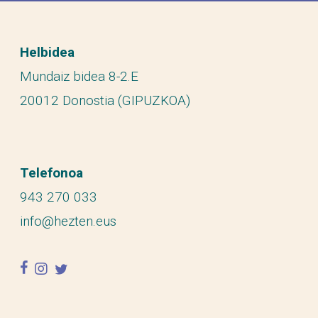
Helbidea
Mundaiz bidea 8-2.E
20012 Donostia (GIPUZKOA)
Telefonoa
943 270 033
info@hezten.eus
facebook
instagram
twitter