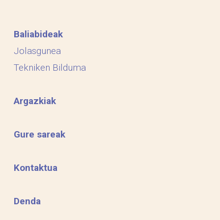
Baliabideak
Jolasgunea
Tekniken Bilduma
Argazkiak
Gure sareak
Kontaktua
Denda