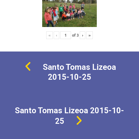
«
‹
of
3
›
»
Santo Tomas Lizeoa
2015-10-25
Santo Tomas Lizeoa 2015-10-
25