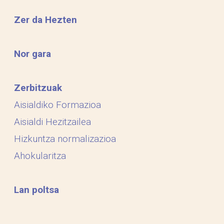
Zer da Hezten
Nor gara
Zerbitzuak
Aisialdiko Formazioa
Aisialdi Hezitzailea
Hizkuntza normalizazioa
Ahokularitza
Lan poltsa