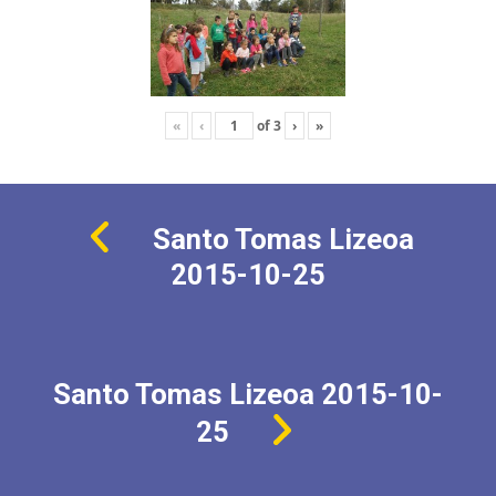
«
‹
of
3
›
»
Santo Tomas Lizeoa
2015-10-25
Santo Tomas Lizeoa 2015-10-
25