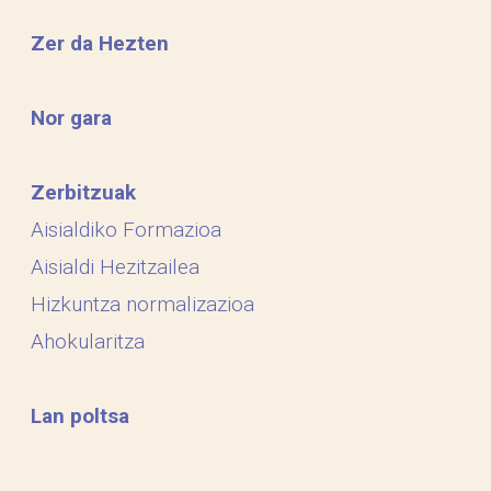
Zer da Hezten
Nor gara
Zerbitzuak
Aisialdiko Formazioa
Aisialdi Hezitzailea
Hizkuntza normalizazioa
Ahokularitza
Lan poltsa