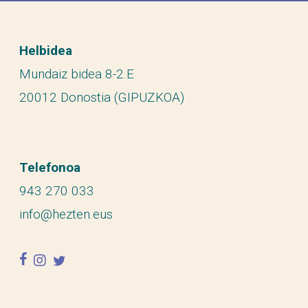
Helbidea
Mundaiz bidea 8-2.E
20012 Donostia (GIPUZKOA)
Telefonoa
943 270 033
info@hezten.eus
facebook
instagram
twitter