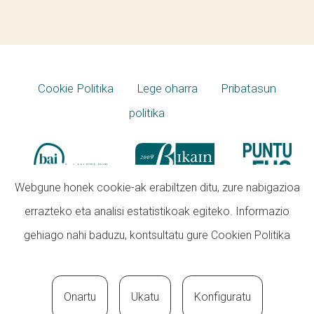
Cookie Politika
Lege oharra
Pribatasun
politika
Webgune honek cookie-ak erabiltzen ditu, zure nabigazioa
errazteko eta analisi estatistikoak egiteko. Informazio
gehiago nahi baduzu, kontsultatu gure
Cookien Politika
Onartu
Ukatu
Konfiguratu