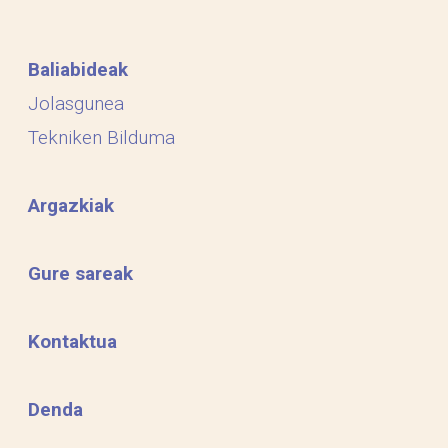
Baliabideak
Jolasgunea
Tekniken Bilduma
Argazkiak
Gure sareak
Kontaktua
Denda