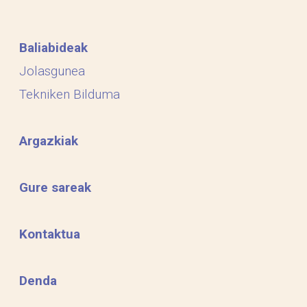
Baliabideak
Jolasgunea
Tekniken Bilduma
Argazkiak
Gure sareak
Kontaktua
Denda