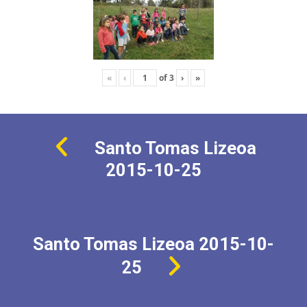
«
‹
of
3
›
»
Santo Tomas Lizeoa
2015-10-25
Santo Tomas Lizeoa 2015-10-
25