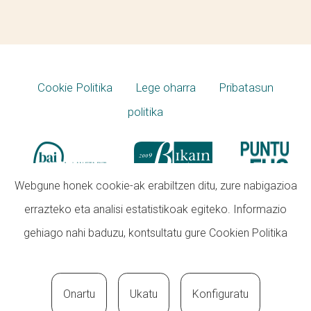
Cookie Politika
Lege oharra
Pribatasun
politika
Webgune honek cookie-ak erabiltzen ditu, zure nabigazioa
errazteko eta analisi estatistikoak egiteko. Informazio
gehiago nahi baduzu, kontsultatu gure
Cookien Politika
Onartu
Ukatu
Konfiguratu