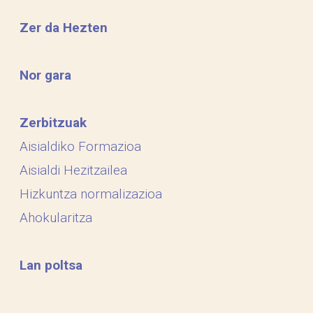
Zer da Hezten
Nor gara
Zerbitzuak
Aisialdiko Formazioa
Aisialdi Hezitzailea
Hizkuntza normalizazioa
Ahokularitza
Lan poltsa