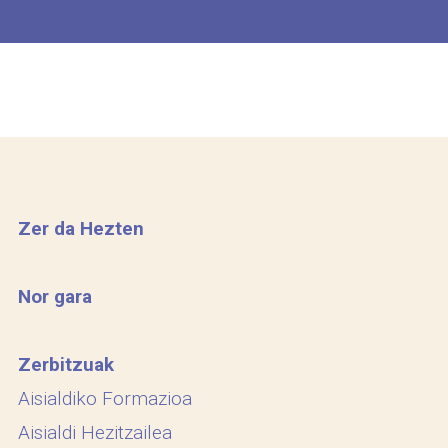
Zer da Hezten
Nor gara
Zerbitzuak
Aisialdiko Formazioa
Aisialdi Hezitzailea