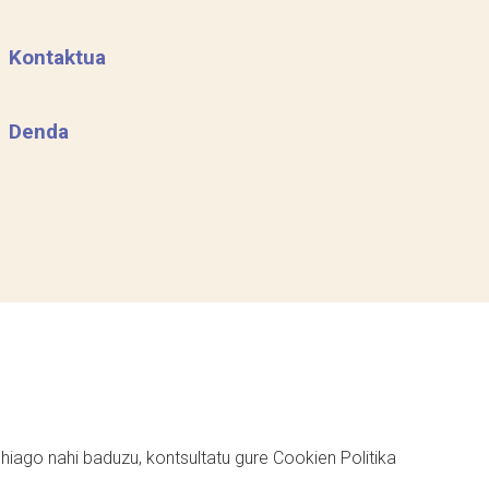
Kontaktua
Denda
ehiago nahi baduzu, kontsultatu gure
Cookien Politika