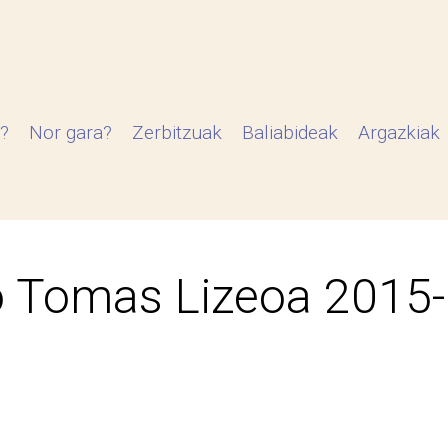
?
Nor gara?
Zerbitzuak
Baliabideak
Argazkiak
 Tomas Lizeoa 2015