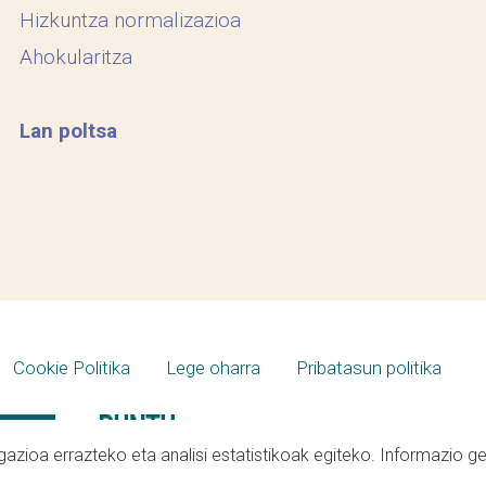
Hizkuntza normalizazioa
Ahokularitza
Lan poltsa
Cookie Politika
Lege oharra
Pribatasun politika
azioa errazteko eta analisi estatistikoak egiteko. Informazio g