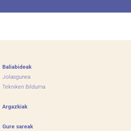
Baliabideak
Jolasgunea
Tekniken Bilduma
Argazkiak
Gure sareak