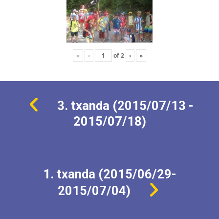
«
‹
of
2
›
»
3. txanda (2015/07/13 -
2015/07/18)
1. txanda (2015/06/29-
2015/07/04)