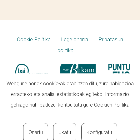
Cookie Politika
Lege oharra
Pribatasun
politika
Webgune honek cookie-ak erabiltzen ditu, zure nabigazioa
errazteko eta analisi estatistikoak egiteko. Informazio
gehiago nahi baduzu, kontsultatu gure
Cookien Politika
Onartu
Ukatu
Konfiguratu