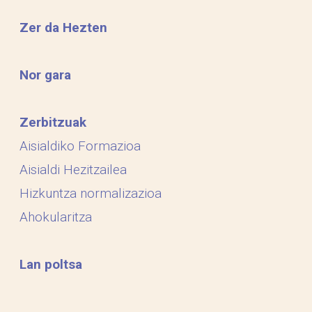
Zer da Hezten
Nor gara
Zerbitzuak
Aisialdiko Formazioa
Aisialdi Hezitzailea
Hizkuntza normalizazioa
Ahokularitza
Lan poltsa