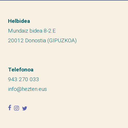
Helbidea
Mundaiz bidea 8-2.E
20012 Donostia (GIPUZKOA)
Telefonoa
943 270 033
info@hezten.eus
facebook
instagram
twitter