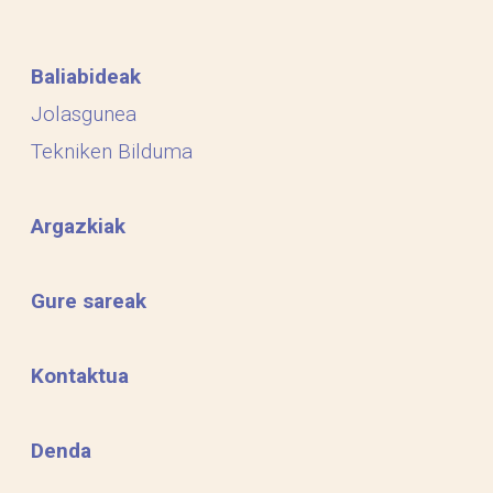
Baliabideak
Jolasgunea
Tekniken Bilduma
Argazkiak
Gure sareak
Kontaktua
Denda