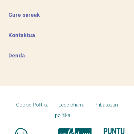
Gure sareak
Kontaktua
Denda
Cookie Politika
Lege oharra
Pribatasun
politika