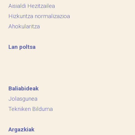
Aisialdi Hezitzailea
Hizkuntza normalizazioa
Ahokularitza
Lan poltsa
Baliabideak
Jolasgunea
Tekniken Bilduma
Argazkiak