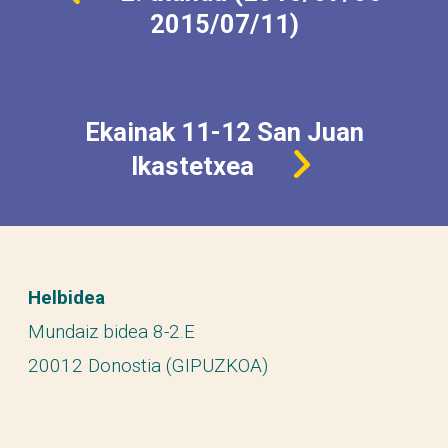
2015/07/11)
Ekainak 11-12 San Juan
Ikastetxea
Helbidea
Mundaiz bidea 8-2.E
20012 Donostia (GIPUZKOA)