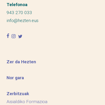
Telefonoa
943 270 033
info@hezten.eus
facebook
instagram
twitter
Zer da Hezten
Nor gara
Zerbitzuak
Aisialdiko Formazioa