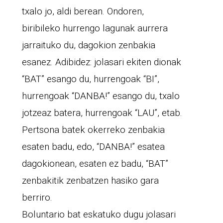
txalo jo, aldi berean. Ondoren,
biribileko hurrengo lagunak aurrera
jarraituko du, dagokion zenbakia
esanez. Adibidez: jolasari ekiten dionak
“BAT” esango du, hurrengoak “BI”,
hurrengoak “DANBA!” esango du, txalo
jotzeaz batera, hurrengoak “LAU”, etab.
Pertsona batek okerreko zenbakia
esaten badu, edo, “DANBA!” esatea
dagokionean, esaten ez badu, “BAT”
zenbakitik zenbatzen hasiko gara
berriro.
Boluntario bat eskatuko dugu jolasari