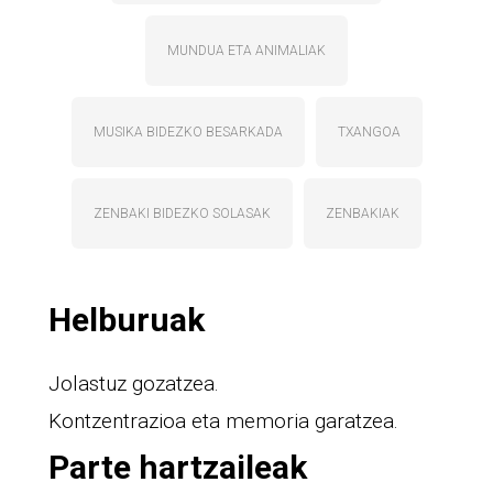
MUNDUA ETA ANIMALIAK
MUSIKA BIDEZKO BESARKADA
TXANGOA
ZENBAKI BIDEZKO SOLASAK
ZENBAKIAK
Helburuak
Jolastuz gozatzea.
Kontzentrazioa eta memoria garatzea.
Parte hartzaileak