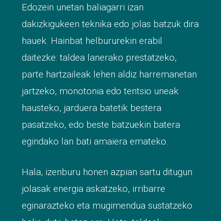
Edozein unetan baliagarri izan
dakizkigukeen teknika edo jolas batzuk dira
hauek. Hainbat helbururekin erabil
daitezke: taldea lanerako prestatzeko,
parte hartzaileak lehen aldiz harremanetan
jartzeko, monotonia edo tentsio uneak
hausteko, jarduera batetik bestera
pasatzeko, edo beste batzuekin batera
egindako lan bati amaiera emateko.
Hala, izenburu honen azpian sartu ditugun
jolasak energia askatzeko, irribarre
eginarazteko eta mugimendua sustatzeko