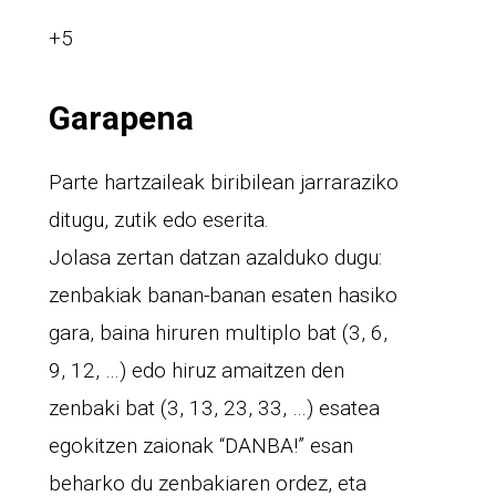
+5
Garapena
Parte hartzaileak biribilean jarraraziko
ditugu, zutik edo eserita.
Jolasa zertan datzan azalduko dugu:
zenbakiak banan-banan esaten hasiko
gara, baina hiruren multiplo bat (3, 6,
9, 12, …) edo hiruz amaitzen den
zenbaki bat (3, 13, 23, 33, …) esatea
egokitzen zaionak “DANBA!” esan
beharko du zenbakiaren ordez, eta