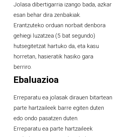
Jolasa dibertigarria izango bada, azkar
esan behar dira zenbakiak.
Erantzuteko orduan norbait denbora
gehiegi luzatzea (5 bat segundo)
hutsegitetzat hartuko da, eta kasu
horretan, hasieratik hasiko gara
berriro.
Ebaluazioa
Erreparatu ea jolasak dirauen bitartean
parte hartzaileek barre egiten duten
edo ondo pasatzen duten.
Erreparatu ea parte hartzaileek