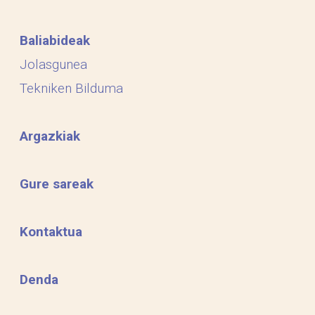
Baliabideak
Jolasgunea
Tekniken Bilduma
Argazkiak
Gure sareak
Kontaktua
Denda