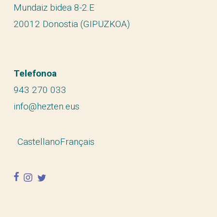
Mundaiz bidea 8-2.E
20012 Donostia (GIPUZKOA)
Telefonoa
943 270 033
info@hezten.eus
Castellano
Français
facebook
instagram
twitter