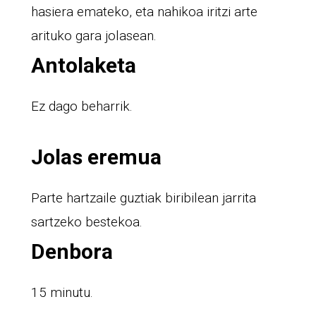
hasiera emateko, eta nahikoa iritzi arte
arituko gara jolasean.
Antolaketa
Ez dago beharrik.
Jolas eremua
Parte hartzaile guztiak biribilean jarrita
sartzeko bestekoa.
Denbora
15 minutu.