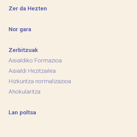
Zer da Hezten
Nor gara
Zerbitzuak
Aisialdiko Formazioa
Aisialdi Hezitzailea
Hizkuntza normalizazioa
Ahokularitza
Lan poltsa