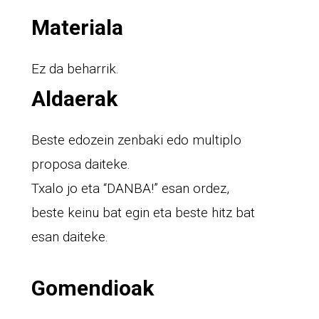
Materiala
Ez da beharrik.
Aldaerak
Beste edozein zenbaki edo multiplo
proposa daiteke.
Txalo jo eta “DANBA!” esan ordez,
beste keinu bat egin eta beste hitz bat
esan daiteke.
Gomendioak