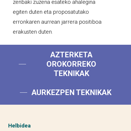
zenbaki zuzena esateko ahalegina
egiten duten eta proposatutako
erronkaren aurrean jarrera positiboa
erakusten duten.
AZTERKETA
OROKORREKO
TEKNIKAK
AURKEZPEN TEKNIKAK
Helbidea