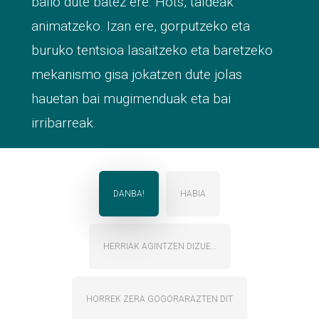
balio dute batez ere. Hots, taldeak
animatzeko. Izan ere, gorputzeko eta
buruko tentsioa lasaitzeko eta baretzeko
mekanismo gisa jokatzen dute jolas
hauetan bai mugimenduak eta bai
irribarreak.
DANBA!
HABIA
HERRIAK AGINTZEN DIZUE…
HORREK ZERA GOGORARAZTEN DIT