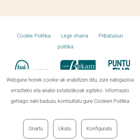
Cookie Politika
Lege oharra
Pribatasun
politika
Webgune honek cookie-ak erabiltzen ditu, zure nabigazioa
errazteko eta analisi estatistikoak egiteko. Informazio
gehiago nahi baduzu, kontsultatu gure
Cookien Politika
Onartu
Ukatu
Konfiguratu