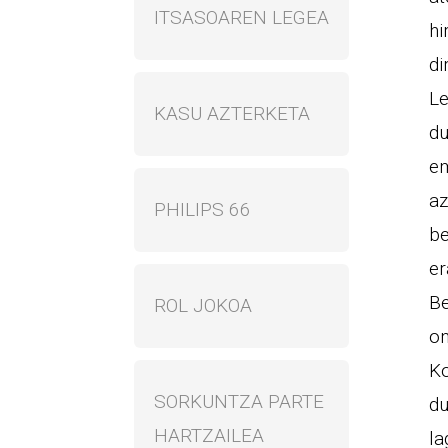
ITSASOAREN LEGEA
hi
di
Le
KASU AZTERKETA
du
em
az
PHILIPS 66
be
er
Be
ROL JOKOA
on
Ko
SORKUNTZA PARTE
du
HARTZAILEA
la