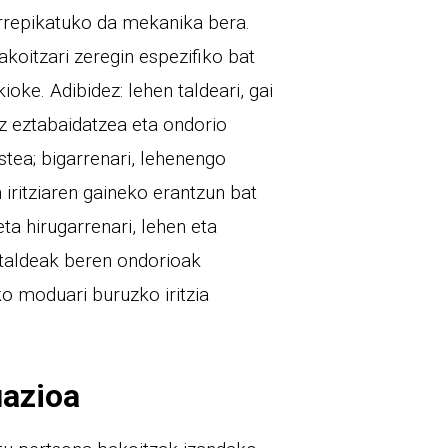
errepikatuko da mekanika bera.
akoitzari zeregin espezifiko bat
oke. Adibidez: lehen taldeari, gai
z eztabaidatzea eta ondorio
istea; bigarrenari, lehenengo
 iritziaren gaineko erantzun bat
ta hirugarrenari, lehen eta
 taldeak beren ondorioak
o moduari buruzko iritzia
uazioa