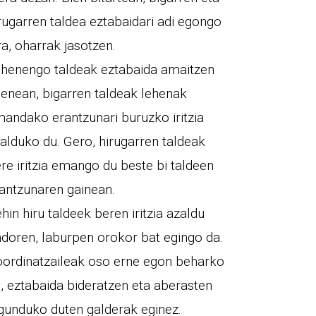
rugarren taldea eztabaidari adi egongo
ra, oharrak jasotzen.
henengo taldeak eztabaida amaitzen
enean, bigarren taldeak lehenak
andako erantzunari buruzko iritzia
alduko du. Gero, hirugarren taldeak
re iritzia emango du beste bi taldeen
antzunaren gainean.
hin hiru taldeek beren iritzia azaldu
doren, laburpen orokor bat egingo da.
ordinatzaileak oso erne egon beharko
, eztabaida bideratzen eta aberasten
gunduko duten galderak eginez.