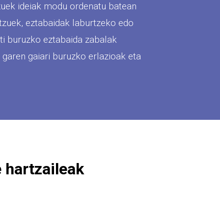
tzuek ideiak modu ordenatu batean
tzuek, eztabaidak laburtzeko edo
ati buruzko eztabaida zabalak
 garen gaiari buruzko erlazioak eta
 hartzaileak