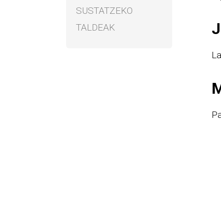
SUSTATZEKO
J
TALDEAK
La
M
Pa