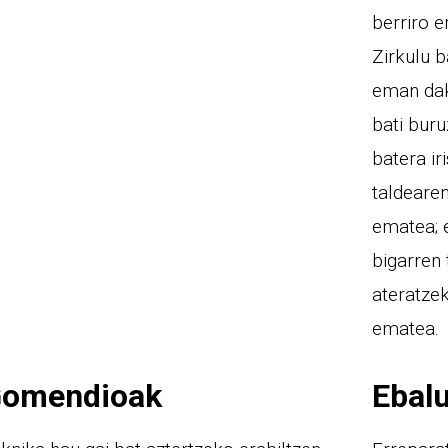
berriro 
Zirkulu b
eman daki
bati buru
batera ir
taldearen
ematea; e
bigarren
ateratzek
ematea.
omendioak
Ebal