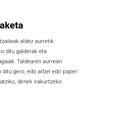
laketa
zaileak aldez aurretik
o ditu galderak eta
agaiak. Taldearen aurrean
o ditu gero, edo arbel edo paper
atziko, denek irakurtzeko