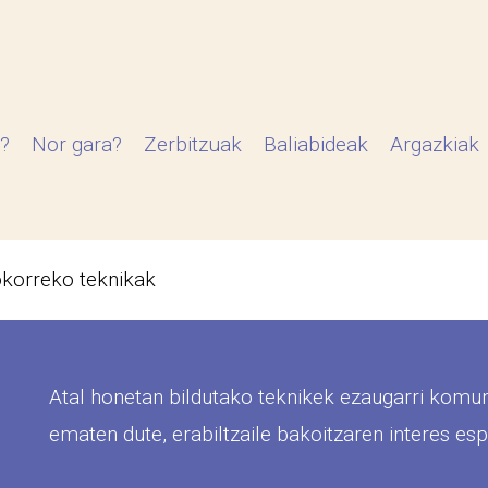
?
Nor gara?
Zerbitzuak
Baliabideak
Argazkiak
okorreko teknikak
Atal honetan bildutako teknikek ezaugarri komun
ematen dute, erabiltzaile bakoitzaren interes esp