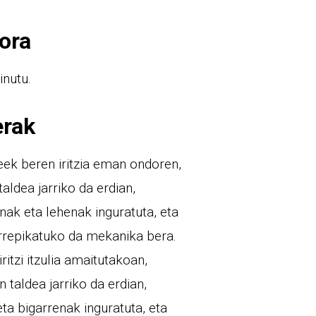
ora
inutu.
erak
eek beren iritzia eman ondoren,
taldea jarriko da erdian,
nak eta lehenak inguratuta, eta
errepikatuko da mekanika bera.
iritzi itzulia amaitutakoan,
n taldea jarriko da erdian,
ta bigarrenak inguratuta, eta