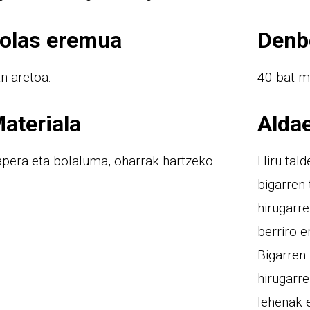
olas eremua
Denb
n aretoa.
40 bat m
ateriala
Alda
pera eta bolaluma, oharrak hartzeko.
Hiru tald
bigarren 
hirugarre
berriro 
Bigarren 
hirugarre
lehenak e