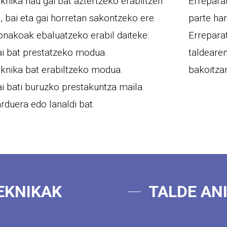
knika hau gai bat aztertzeko erabiltzen
Errepara
, bai eta gai horretan sakontzeko ere.
parte har
nakoak ebaluatzeko erabil daiteke:
Errepara
i bat prestatzeko modua.
taldearen
knika bat erabiltzeko modua.
bakoitzar
i bati buruzko prestakuntza maila.
rduera edo lanaldi bat.
EKNIKAK
TALDE AN