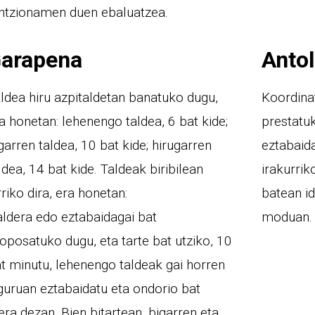
ntzionamen duen ebaluatzea.
arapena
Anto
ldea hiru azpitaldetan banatuko dugu,
Koordinat
a honetan: lehenengo taldea, 6 bat kide;
prestatuk
garren taldea, 10 bat kide; hirugarren
eztabaid
ldea, 14 bat kide. Taldeak biribilean
irakurrik
rriko dira, era honetan:
batean id
ldera edo eztabaidagai bat
moduan.
oposatuko dugu, eta tarte bat utziko, 10
t minutu, lehenengo taldeak gai horren
guruan eztabaidatu eta ondorio bat
era dezan. Bien bitartean, bigarren eta