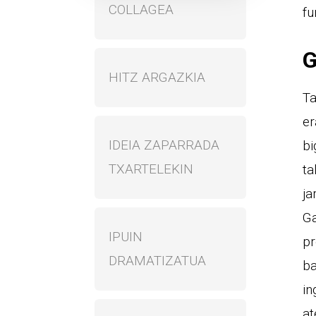
COLLAGEA
fu
G
HITZ ARGAZKIA
Ta
er
IDEIA ZAPARRADA
bi
TXARTELEKIN
ta
ja
Ga
IPUIN
pr
DRAMATIZATUA
ba
in
at