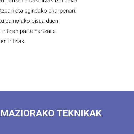
tu pertsona bakoitzak izandako
tzeari eta egindako ekarpenari.
tu ea nolako pisua duen
 iritzian parte hartzaile
en iritziak.
IMAZIORAKO TEKNIKAK