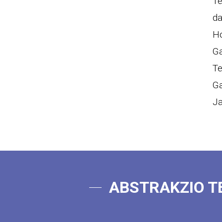
Te
da
Ho
Ga
Te
Ga
Ja
ABSTRAKZIO T