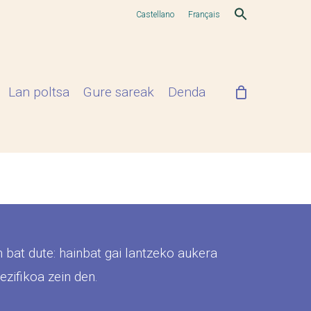
Castellano
Français
Lan poltsa
Gure sareak
Denda
 bat dute: hainbat gai lantzeko aukera
ezifikoa zein den.