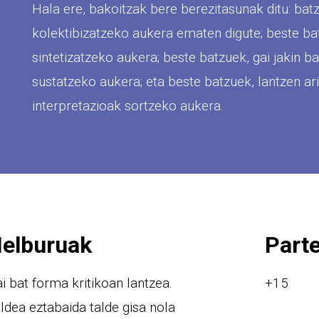
Hala ere, bakoitzak bere berezitasunak ditu: ba
kolektibizatzeko aukera ematen digute; beste ba
sintetizatzeko aukera; beste batzuek, gai jakin b
sustatzeko aukera; eta beste batzuek, lantzen ari
interpretazioak sortzeko aukera.
elburuak
Parte
i bat forma kritikoan lantzea.
+15
ldea eztabaida talde gisa nola