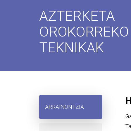
AZTERKETA
OROKORREKO
TEKNIKAK
H
ARRAINONTZIA
Ga
Ta