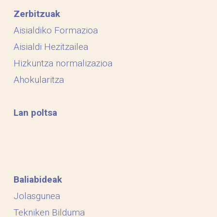
Zerbitzuak
Aisialdiko Formazioa
Aisialdi Hezitzailea
Hizkuntza normalizazioa
Ahokularitza
Lan poltsa
Baliabideak
Jolasgunea
Tekniken Bilduma