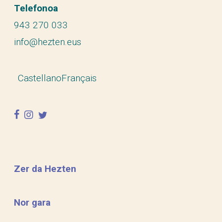
Telefonoa
943 270 033
info@hezten.eus
Castellano
Français
facebook
instagram
twitter
Zer da Hezten
Nor gara