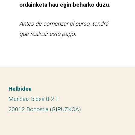
ordainketa hau egin beharko duzu.
Antes de comenzar el curso, tendrá
que realizar este pago.
Helbidea
Mundaiz bidea 8-2.E
20012 Donostia (GIPUZKOA)