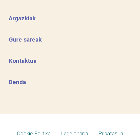
Argazkiak
Gure sareak
Kontaktua
Denda
Cookie Politika
Lege oharra
Pribatasun