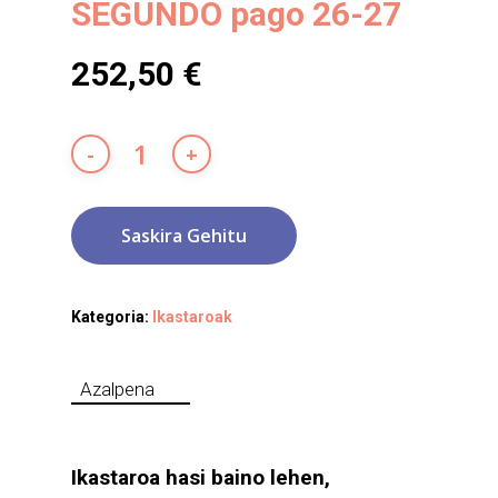
SEGUNDO pago 26-27
252,50
€
Saskira Gehitu
Kategoria:
Ikastaroak
Azalpena
Ikastaroa hasi baino lehen,