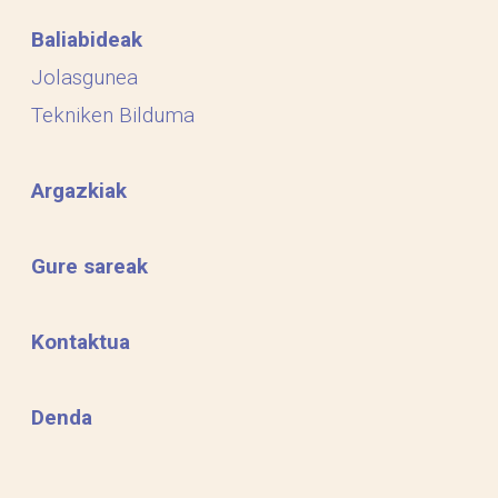
Baliabideak
Jolasgunea
Tekniken Bilduma
Argazkiak
Gure sareak
Kontaktua
Denda