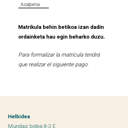
Azalpena
Matrikula behin betikoa izan dadin
ordainketa hau egin beharko duzu.
Para formalizar la matrícula tendrá
que realizar el siguiente pago.
Helbidea
Mundaiz bidea 8-2.E