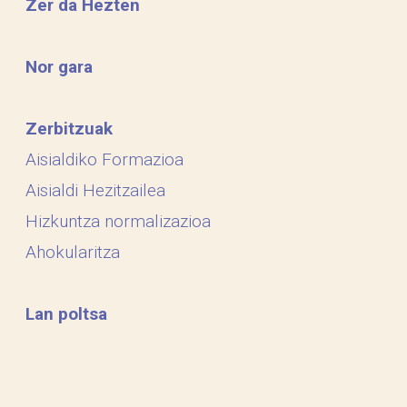
Zer da Hezten
Nor gara
Zerbitzuak
Aisialdiko Formazioa
Aisialdi Hezitzailea
Hizkuntza normalizazioa
Ahokularitza
Lan poltsa