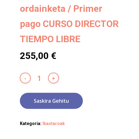
ordainketa / Primer
pago CURSO DIRECTOR
TIEMPO LIBRE
255,00
€
Saskira Gehitu
Kategoria:
Ikastaroak