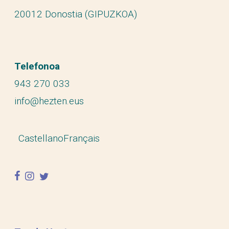
20012 Donostia (GIPUZKOA)
Telefonoa
943 270 033
info@hezten.eus
Castellano
Français
facebook
instagram
twitter