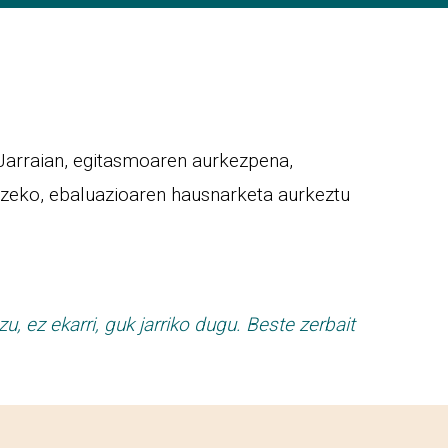
 Jarraian, egitasmoaren aurkezpena,
tzeko, ebaluazioaren hausnarketa aurkeztu
, ez ekarri, guk jarriko dugu. Beste zerbait