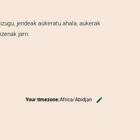
izugu, jendeak aukeratu ahala, aukerak
zenak jarri.