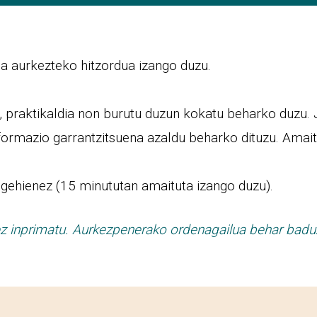
na aurkezteko hitzordua izango duzu.
, praktikaldia non burutu duzun kokatu beharko duzu.
nformazio garrantzitsuena azaldu beharko dituzu. Amai
gehienez (15 minututan amaituta izango duzu).
 ez inprimatu. Aurkezpenerako ordenagailua behar baduzu