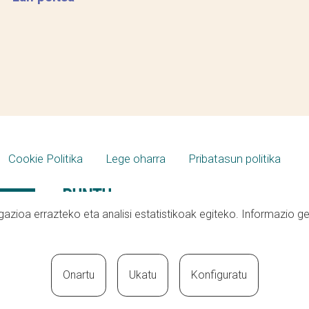
Cookie Politika
Lege oharra
Pribatasun politika
azioa errazteko eta analisi estatistikoak egiteko. Informazio g
Onartu
Ukatu
Konfiguratu