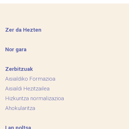
Zer da Hezten
Nor gara
Zerbitzuak
Aisialdiko Formazioa
Aisialdi Hezitzailea
Hizkuntza normalizazioa
Ahokularitza
Lan poltsa