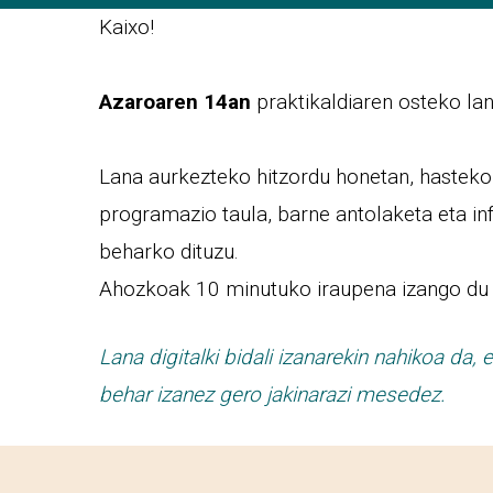
Kaixo!
Azaroaren 14an
praktikaldiaren osteko la
Lana aurkezteko hitzordu honetan, hasteko
programazio taula, barne antolaketa eta i
beharko dituzu.
Ahozkoak 10 minutuko iraupena izango du 
Lana digitalki bidali izanarekin nahikoa da,
behar izanez gero jakinarazi mesedez.