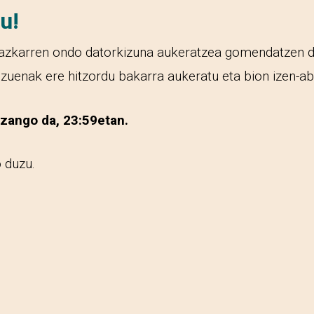
u!
ta azkarren ondo datorkizuna aukeratzea gomendatzen d
uzuenak ere hitzordu bakarra aukeratu eta bion izen-abi
zango da, 23:59etan.
 duzu.