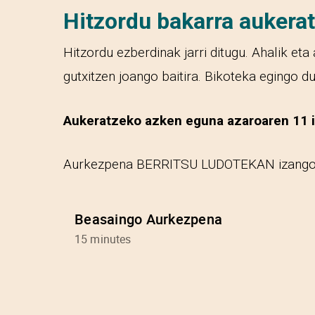
Hitzordu bakarra aukerat
Hitzordu ezberdinak jarri ditugu. Ahalik e
gutxitzen joango baitira. Bikoteka egingo d
Aukeratzeko azken eguna azaroaren 11 i
Aurkezpena BERRITSU LUDOTEKAN izango