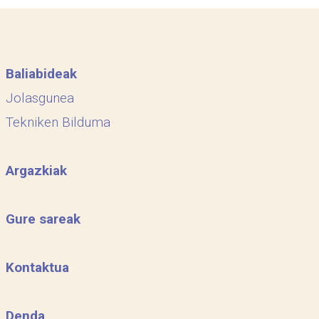
Baliabideak
Jolasgunea
Tekniken Bilduma
Argazkiak
Gure sareak
Kontaktua
Denda