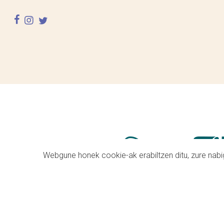
facebook
instagram
twitter
Webgune honek cookie-ak erabiltzen ditu, zure nabig