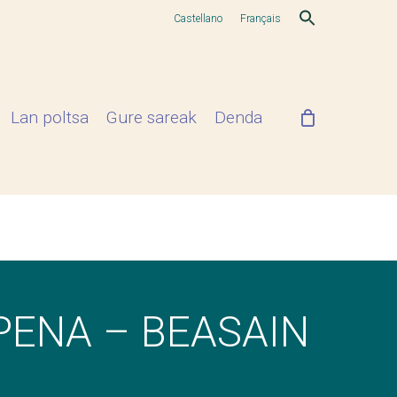
Castellano
Français
Lan poltsa
Gure sareak
Denda
PENA – BEASAIN