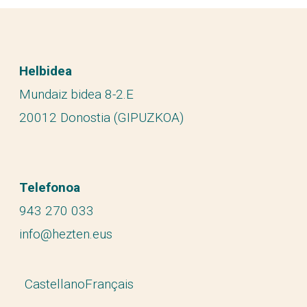
Helbidea
Mundaiz bidea 8-2.E
20012 Donostia (GIPUZKOA)
Telefonoa
943 270 033
info@hezten.eus
Castellano
Français