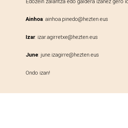
Edozein zalantza edo galdera izanez gero ida
Ainhoa
: ainhoa.pinedo@hezten.eus
Izar
: izar.agirretxe@hezten.eus
June
: june.izagirre@hezten.eus
Ondo izan!