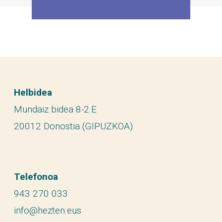
Helbidea
Mundaiz bidea 8-2.E
20012 Donostia (GIPUZKOA)
Telefonoa
943 270 033
info@hezten.eus