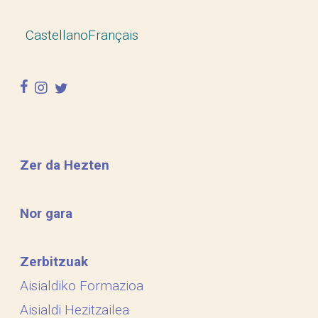
Castellano
Français
facebook
instagram
twitter
Zer da Hezten
Nor gara
Zerbitzuak
Aisialdiko Formazioa
Aisialdi Hezitzailea