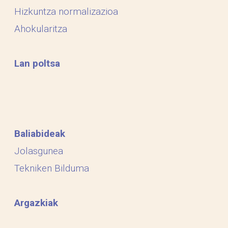
Hizkuntza normalizazioa
Ahokularitza
Lan poltsa
Baliabideak
Jolasgunea
Tekniken Bilduma
Argazkiak