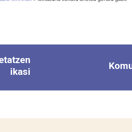
etatzen
Komu
ikasi