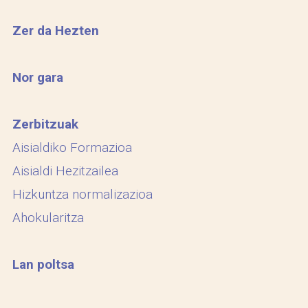
Zer da Hezten
Nor gara
Zerbitzuak
Aisialdiko Formazioa
Aisialdi Hezitzailea
Hizkuntza normalizazioa
Ahokularitza
Lan poltsa