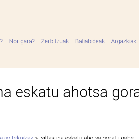
?
Nor gara?
Zerbitzuak
Baliabideak
Argazkiak
una eskatu ahotsa gor
zio teknikak
»
Isiltasuna eskatu ahotsa goratu gabe