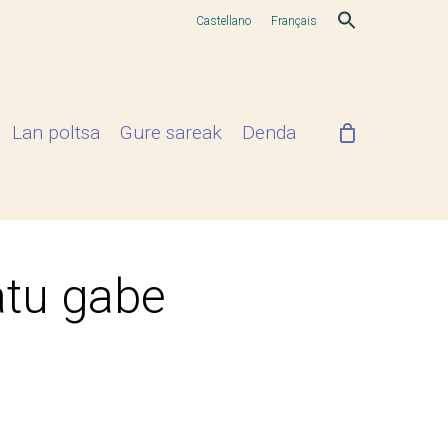
Castellano
Français
Lan poltsa
Gure sareak
Denda
atu gabe