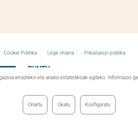
Cookie Politika
Lege oharra
Pribatasun politika
azioa errazteko eta analisi estatistikoak egiteko. Informazio g
Onartu
Ukatu
Konfiguratu