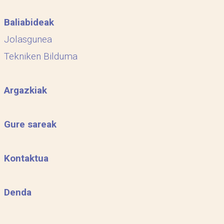
Baliabideak
Jolasgunea
Tekniken Bilduma
Argazkiak
Gure sareak
Kontaktua
Denda