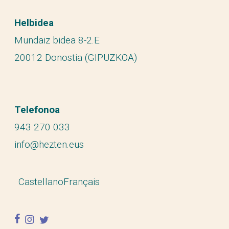
Helbidea
Mundaiz bidea 8-2.E
20012 Donostia (GIPUZKOA)
Telefonoa
943 270 033
info@hezten.eus
Castellano
Français
facebook
instagram
twitter