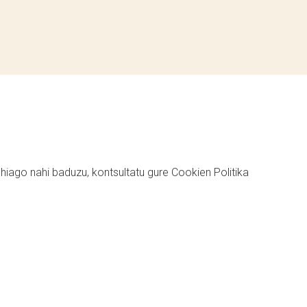
ehiago nahi baduzu, kontsultatu gure
Cookien Politika