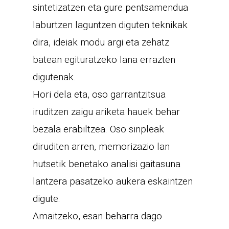
sintetizatzen eta gure pentsamendua
laburtzen laguntzen diguten teknikak
dira, ideiak modu argi eta zehatz
batean egituratzeko lana errazten
digutenak.
Hori dela eta, oso garrantzitsua
iruditzen zaigu ariketa hauek behar
bezala erabiltzea. Oso sinpleak
diruditen arren, memorizazio lan
hutsetik benetako analisi gaitasuna
lantzera pasatzeko aukera eskaintzen
digute.
Amaitzeko, esan beharra dago