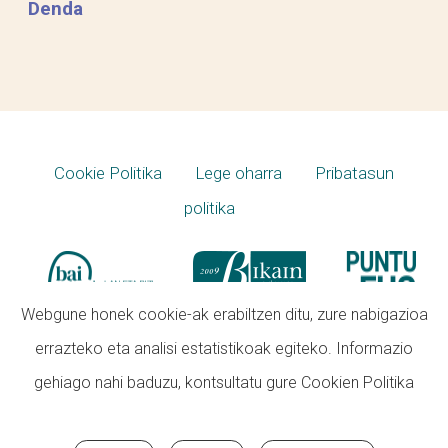
Denda
Cookie Politika
Lege oharra
Pribatasun
politika
Webgune honek cookie-ak erabiltzen ditu, zure nabigazioa
errazteko eta analisi estatistikoak egiteko. Informazio
gehiago nahi baduzu, kontsultatu gure
Cookien Politika