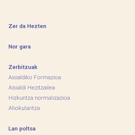
Zer da Hezten
Nor gara
Zerbitzuak
Aisialdiko Formazioa
Aisialdi Hezitzailea
Hizkuntza normalizazioa
Ahokularitza
Lan poltsa