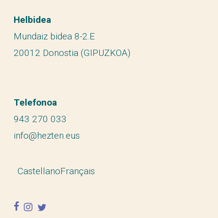
Helbidea
Mundaiz bidea 8-2.E
20012 Donostia (GIPUZKOA)
Telefonoa
943 270 033
info@hezten.eus
Castellano
Français
facebook
instagram
twitter