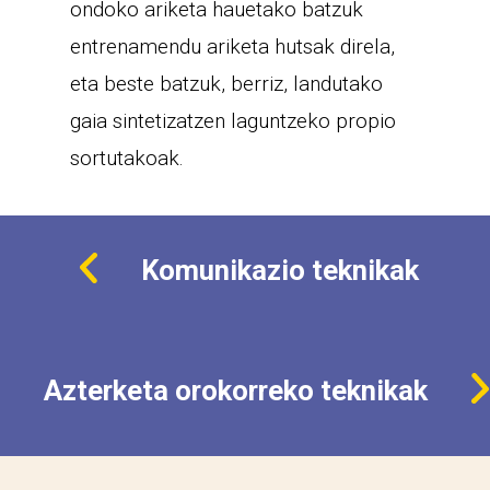
ondoko ariketa hauetako batzuk
entrenamendu ariketa hutsak direla,
eta beste batzuk, berriz, landutako
gaia sintetizatzen laguntzeko propio
sortutakoak.
Komunikazio teknikak
Azterketa orokorreko teknikak