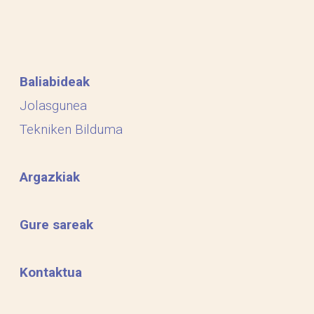
Baliabideak
Jolasgunea
Tekniken Bilduma
Argazkiak
Gure sareak
Kontaktua