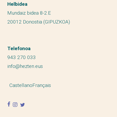
Helbidea
Mundaiz bidea 8-2.E
20012 Donostia (GIPUZKOA)
Telefonoa
943 270 033
info@hezten.eus
Castellano
Français
facebook
instagram
twitter