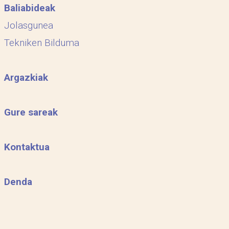
Baliabideak
Jolasgunea
Tekniken Bilduma
Argazkiak
Gure sareak
Kontaktua
Denda