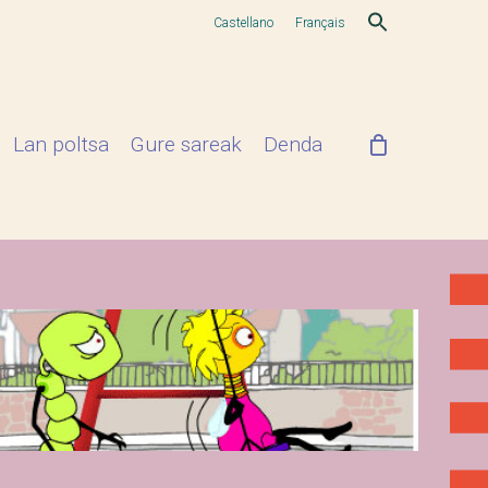
Castellano
Français
Lan poltsa
Gure sareak
Denda