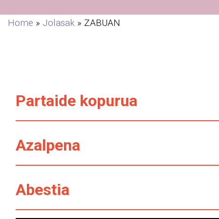
Home
»
Jolasak
»
ZABUAN
Partaide kopurua
Azalpena
Abestia