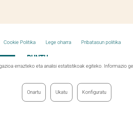
Cookie Politika
Lege oharra
Pribatasun politika
azioa errazteko eta analisi estatistikoak egiteko. Informazio g
Onartu
Ukatu
Konfiguratu