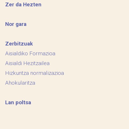
Zer da Hezten
Nor gara
Zerbitzuak
Aisialdiko Formazioa
Aisialdi Hezitzailea
Hizkuntza normalizazioa
Ahokularitza
Lan poltsa