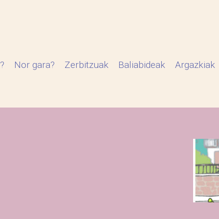
?
Nor gara?
Zerbitzuak
Baliabideak
Argazkiak