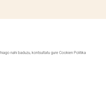
ehiago nahi baduzu, kontsultatu gure
Cookien Politika