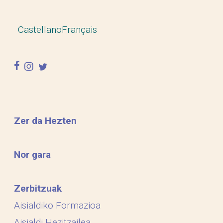
Castellano
Français
facebook
instagram
twitter
Zer da Hezten
Nor gara
Zerbitzuak
Aisialdiko Formazioa
Aisialdi Hezitzailea