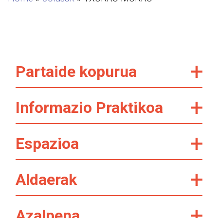
Partaide kopurua
Informazio Praktikoa
Espazioa
Aldaerak
Azalpena