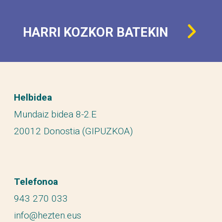
HARRI KOZKOR BATEKIN
Helbidea
Mundaiz bidea 8-2.E
20012 Donostia (GIPUZKOA)
Telefonoa
943 270 033
info@hezten.eus