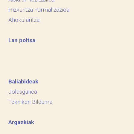
Hizkuntza normalizazioa
Ahokularitza
Lan poltsa
Baliabideak
Jolasgunea
Tekniken Bilduma
Argazkiak