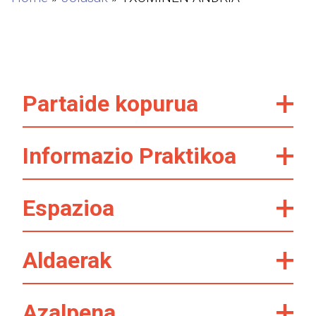
Partaide kopurua
Informazio Praktikoa
Espazioa
Aldaerak
Azalpena