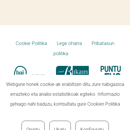
Cookie Politika
Lege oharra
Pribatasun
politika
Webgune honek cookie-ak erabiltzen ditu, zure nabigazioa
errazteko eta analisi estatistikoak egiteko. Informazio
gehiago nahi baduzu, kontsultatu gure
Cookien Politika
Onartu
Ukatu
Konfiguratu