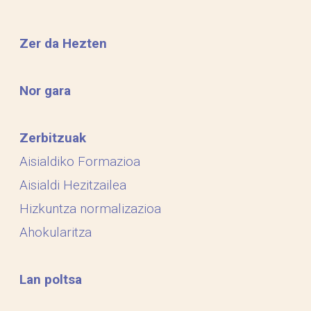
Zer da Hezten
Nor gara
Zerbitzuak
Aisialdiko Formazioa
Aisialdi Hezitzailea
Hizkuntza normalizazioa
Ahokularitza
Lan poltsa