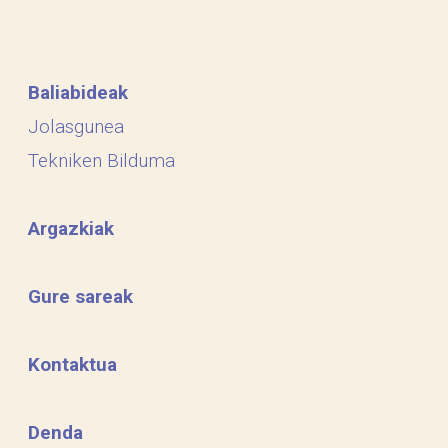
Baliabideak
Jolasgunea
Tekniken Bilduma
Argazkiak
Gure sareak
Kontaktua
Denda