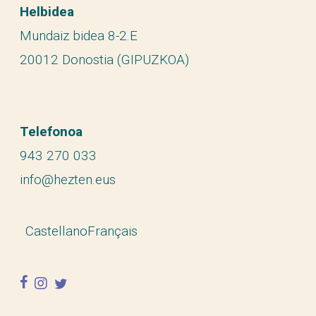
Helbidea
Mundaiz bidea 8-2.E
20012 Donostia (GIPUZKOA)
Telefonoa
943 270 033
info@hezten.eus
Castellano
Français
facebook
instagram
twitter