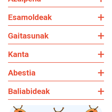
Esamoldeak
Gaitasunak
Kanta
Abestia
Baliabideak