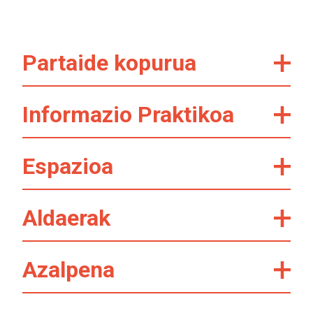
Partaide kopurua
Informazio Praktikoa
Espazioa
Aldaerak
Azalpena