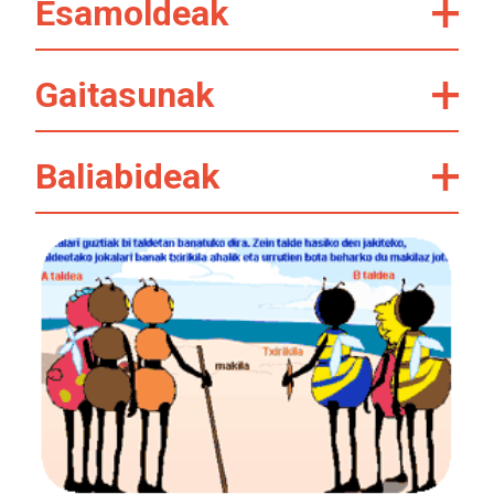
Esamoldeak
Gaitasunak
Baliabideak