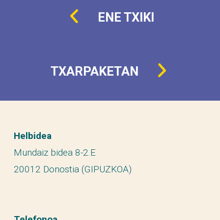
ENE TXIKI
TXARPAKETAN
Helbidea
Mundaiz bidea 8-2.E
20012 Donostia (GIPUZKOA)
Telefonoa