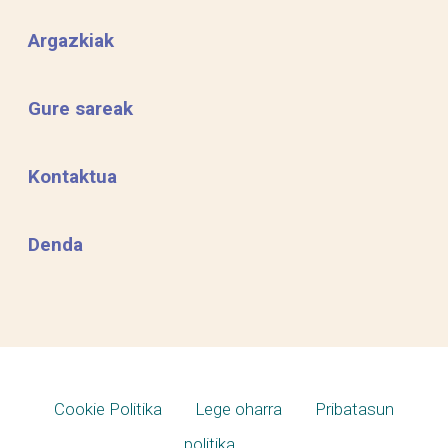
Argazkiak
Gure sareak
Kontaktua
Denda
Cookie Politika
Lege oharra
Pribatasun
politika