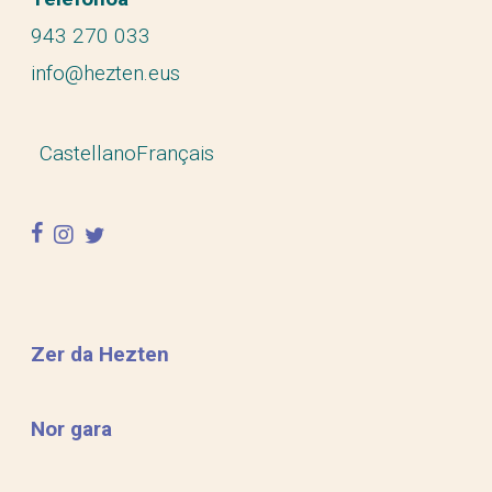
943 270 033
info@hezten.eus
Castellano
Français
facebook
instagram
twitter
Zer da Hezten
Nor gara