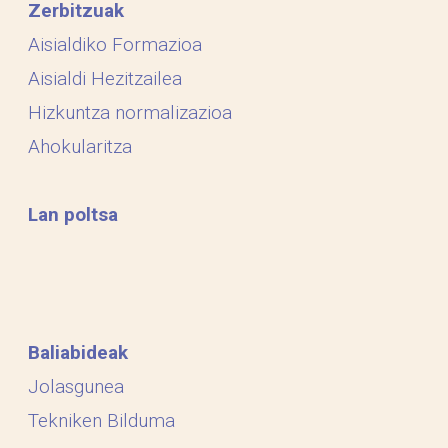
Zerbitzuak
Aisialdiko Formazioa
Aisialdi Hezitzailea
Hizkuntza normalizazioa
Ahokularitza
Lan poltsa
Baliabideak
Jolasgunea
Tekniken Bilduma