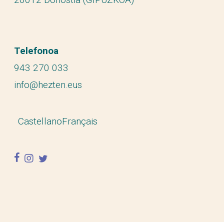
Telefonoa
943 270 033
info@hezten.eus
Castellano
Français
facebook
instagram
twitter