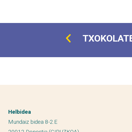
TXOKOLAT
Helbidea
Mundaiz bidea 8-2.E
20012 Donostia (GIPUZKOA)