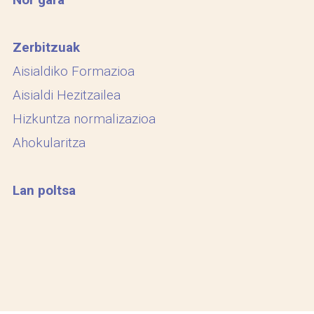
Zerbitzuak
Aisialdiko Formazioa
Aisialdi Hezitzailea
Hizkuntza normalizazioa
Ahokularitza
Lan poltsa