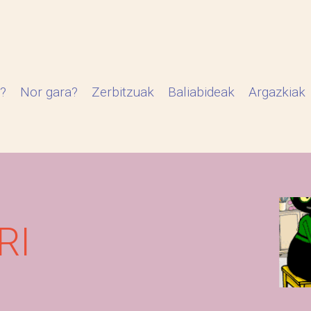
?
Nor gara?
Zerbitzuak
Baliabideak
Argazkiak
RI