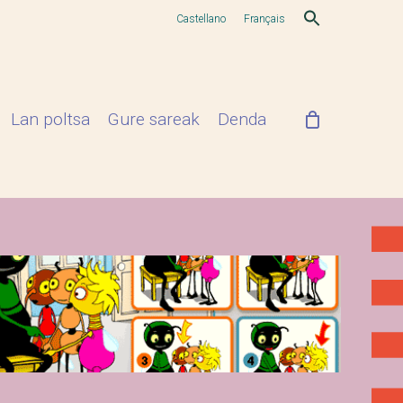
Castellano
Français
Lan poltsa
Gure sareak
Denda