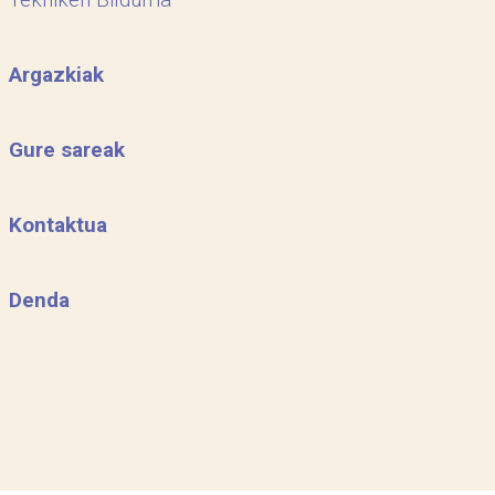
Argazkiak
Gure sareak
Kontaktua
Denda