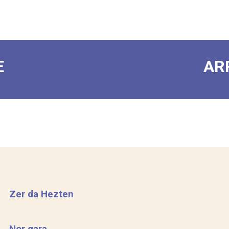
E
AR
Zer da Hezten
Nor gara