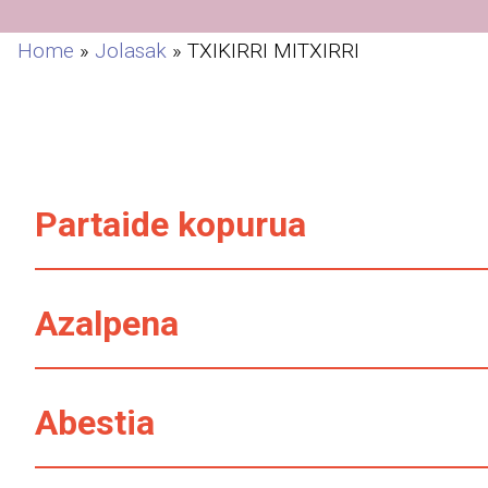
Home
»
Jolasak
»
TXIKIRRI MITXIRRI
Partaide kopurua
Azalpena
Abestia