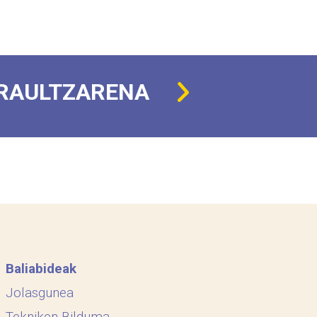
RAULTZARENA
Baliabideak
Jolasgunea
Tekniken Bilduma