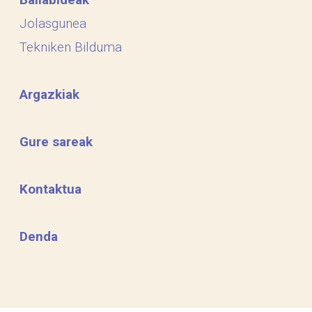
Jolasgunea
Tekniken Bilduma
Argazkiak
Gure sareak
Kontaktua
Denda