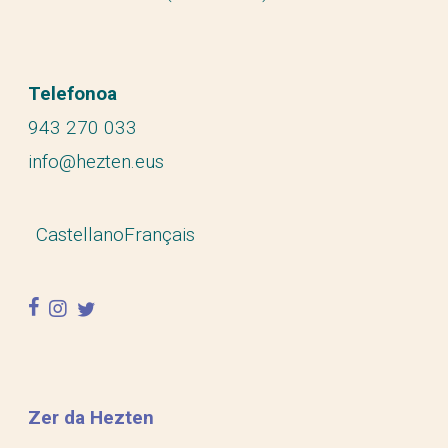
Telefonoa
943 270 033
info@hezten.eus
Castellano
Français
facebook
instagram
twitter
Zer da Hezten