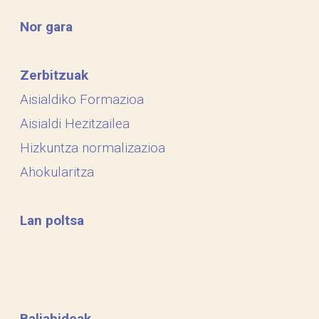
Nor gara
Zerbitzuak
Aisialdiko Formazioa
Aisialdi Hezitzailea
Hizkuntza normalizazioa
Ahokularitza
Lan poltsa
Baliabideak