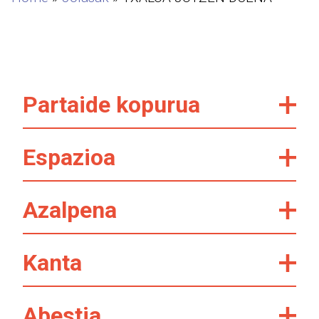
Partaide kopurua
Espazioa
Azalpena
Kanta
Abestia