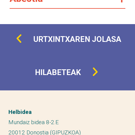
URTXINTXAREN JOLASA
HILABETEAK
Helbidea
Mundaiz bidea 8-2.E
20012 Donostia (GIPUZKOA)