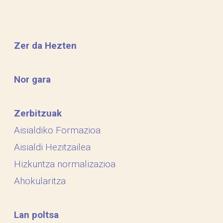
Zer da Hezten
Nor gara
Zerbitzuak
Aisialdiko Formazioa
Aisialdi Hezitzailea
Hizkuntza normalizazioa
Ahokularitza
Lan poltsa