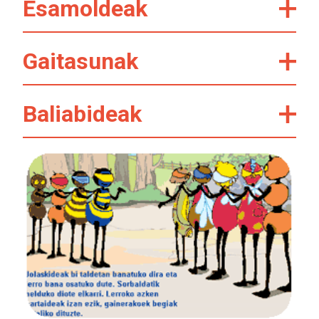
Esamoldeak
Gaitasunak
Baliabideak