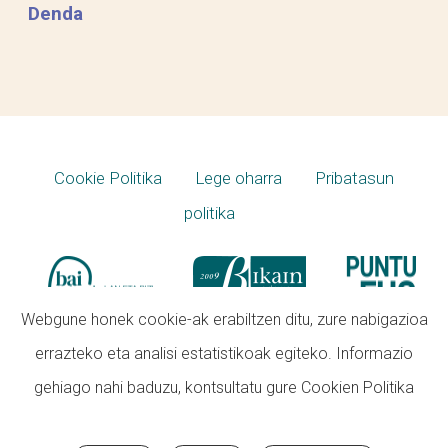
Denda
Cookie Politika
Lege oharra
Pribatasun
politika
Webgune honek cookie-ak erabiltzen ditu, zure nabigazioa
errazteko eta analisi estatistikoak egiteko. Informazio
gehiago nahi baduzu, kontsultatu gure
Cookien Politika