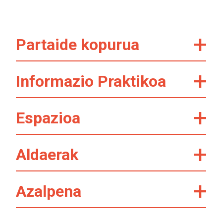
Partaide kopurua
Informazio Praktikoa
Espazioa
Aldaerak
Azalpena