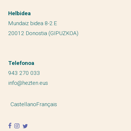
Helbidea
Mundaiz bidea 8-2.E
20012 Donostia (GIPUZKOA)
Telefonoa
943 270 033
info@hezten.eus
Castellano
Français
facebook
instagram
twitter