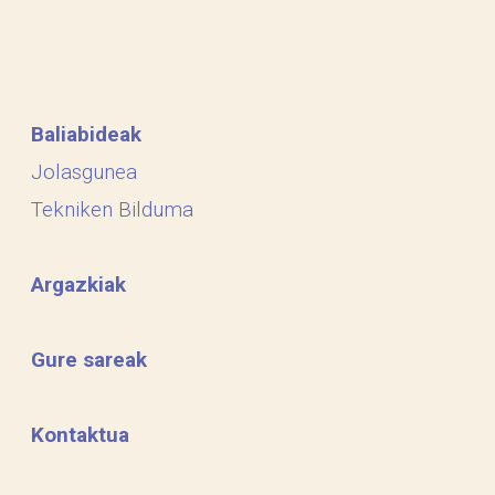
Baliabideak
Jolasgunea
Tekniken Bilduma
Argazkiak
Gure sareak
Kontaktua