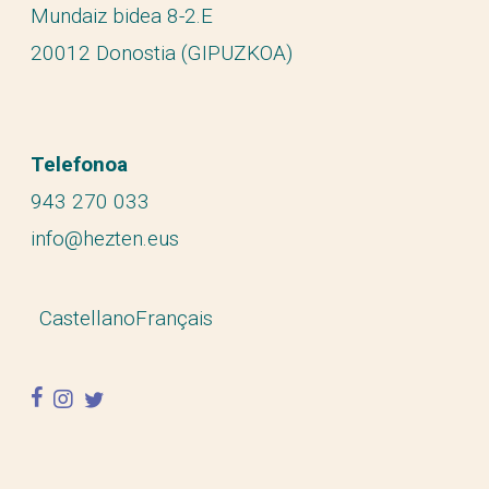
Mundaiz bidea 8-2.E
20012 Donostia (GIPUZKOA)
Telefonoa
943 270 033
info@hezten.eus
Castellano
Français
facebook
instagram
twitter