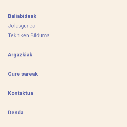
Baliabideak
Jolasgunea
Tekniken Bilduma
Argazkiak
Gure sareak
Kontaktua
Denda