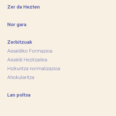
Zer da Hezten
Nor gara
Zerbitzuak
Aisialdiko Formazioa
Aisialdi Hezitzailea
Hizkuntza normalizazioa
Ahokularitza
Lan poltsa