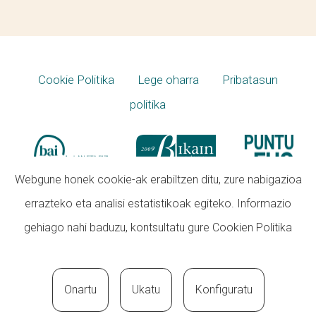
Cookie Politika
Lege oharra
Pribatasun
politika
Webgune honek cookie-ak erabiltzen ditu, zure nabigazioa
errazteko eta analisi estatistikoak egiteko. Informazio
gehiago nahi baduzu, kontsultatu gure
Cookien Politika
Onartu
Ukatu
Konfiguratu