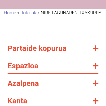
Home
»
Jolasak
»
NIRE LAGUNAREN TXAKURRA
Partaide kopurua
Espazioa
Azalpena
Kanta