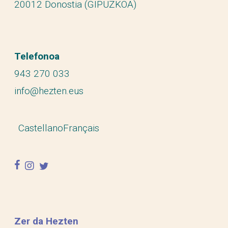
20012 Donostia (GIPUZKOA)
Telefonoa
943 270 033
info@hezten.eus
Castellano
Français
facebook
instagram
twitter
Zer da Hezten