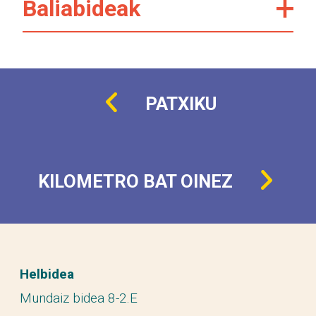
Baliabideak
PATXIKU
KILOMETRO BAT OINEZ
Helbidea
Mundaiz bidea 8-2.E