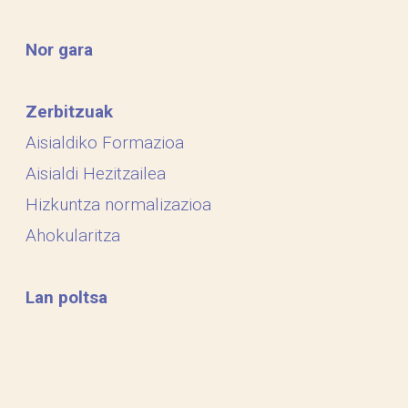
Nor gara
Zerbitzuak
Aisialdiko Formazioa
Aisialdi Hezitzailea
Hizkuntza normalizazioa
Ahokularitza
Lan poltsa