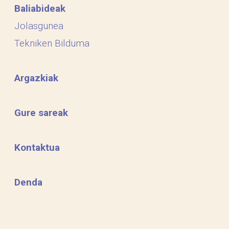
Baliabideak
Jolasgunea
Tekniken Bilduma
Argazkiak
Gure sareak
Kontaktua
Denda