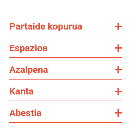
Partaide kopurua
Espazioa
Azalpena
Kanta
Abestia