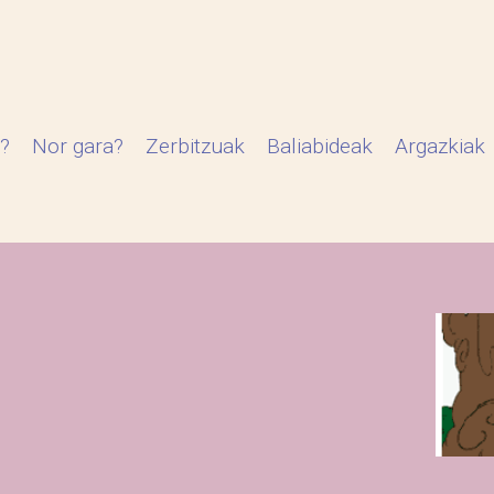
?
Nor gara?
Zerbitzuak
Baliabideak
Argazkiak