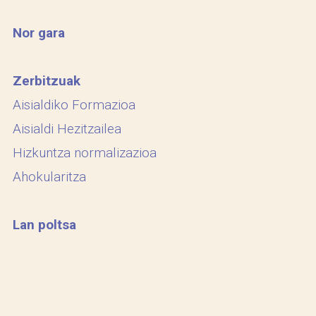
Nor gara
Zerbitzuak
Aisialdiko Formazioa
Aisialdi Hezitzailea
Hizkuntza normalizazioa
Ahokularitza
Lan poltsa