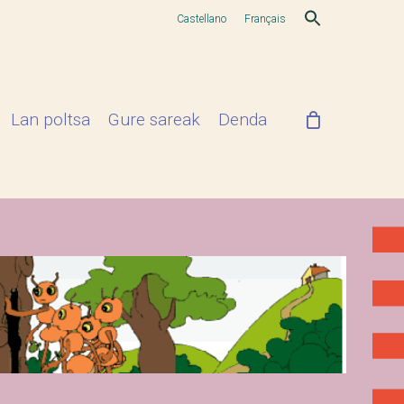
Castellano
Français
Lan poltsa
Gure sareak
Denda