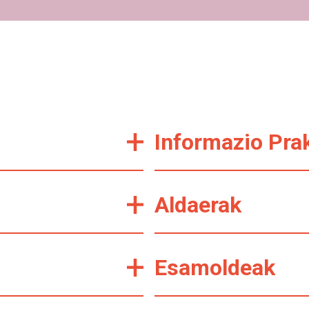
Informazio Pra
Aldaerak
Esamoldeak