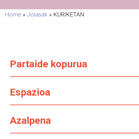
Home
»
Jolasak
»
KURIKETAN
Partaide kopurua
Espazioa
Azalpena