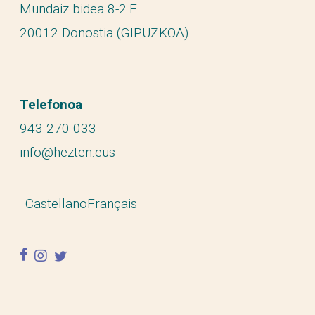
Mundaiz bidea 8-2.E
20012 Donostia (GIPUZKOA)
Telefonoa
943 270 033
info@hezten.eus
Castellano
Français
facebook
instagram
twitter