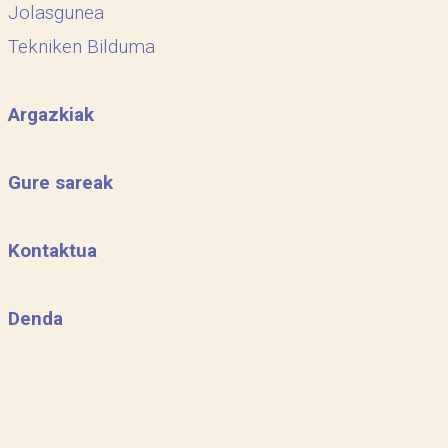
Jolasgunea
Tekniken Bilduma
Argazkiak
Gure sareak
Kontaktua
Denda