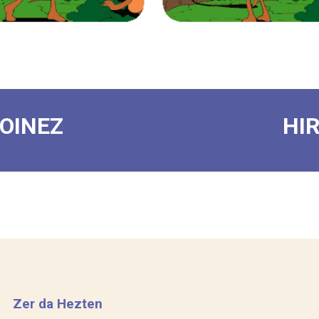
 OINEZ
HI
Zer da Hezten