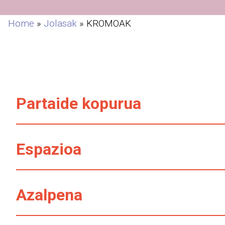
Home
»
Jolasak
»
KROMOAK
Partaide kopurua
Espazioa
Azalpena