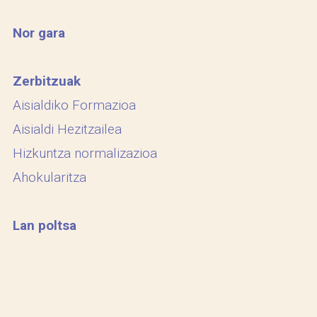
Nor gara
Zerbitzuak
Aisialdiko Formazioa
Aisialdi Hezitzailea
Hizkuntza normalizazioa
Ahokularitza
Lan poltsa