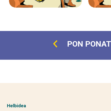
PON PONAT
Helbidea