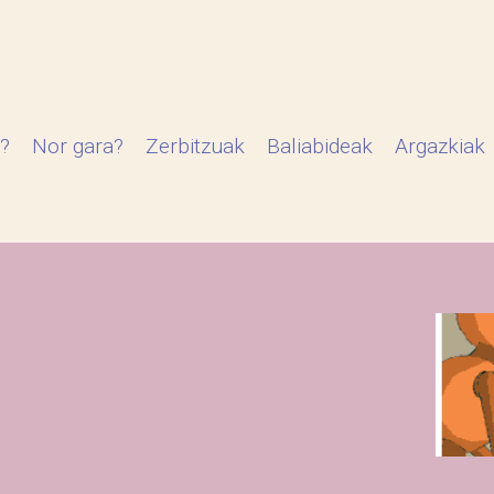
?
Nor gara?
Zerbitzuak
Baliabideak
Argazkiak