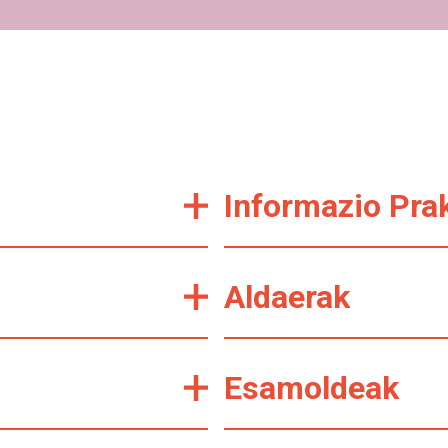
Informazio Pra
Aldaerak
Esamoldeak