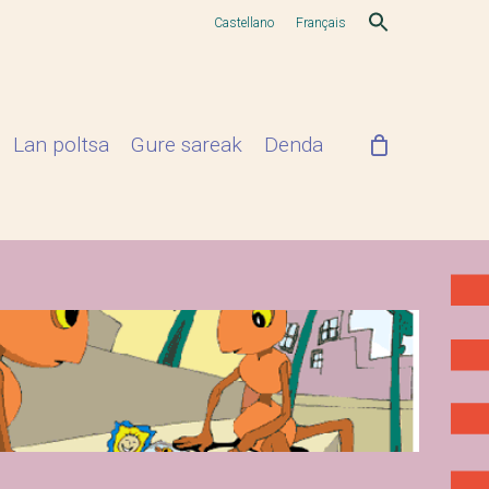
Castellano
Français
Lan poltsa
Gure sareak
Denda