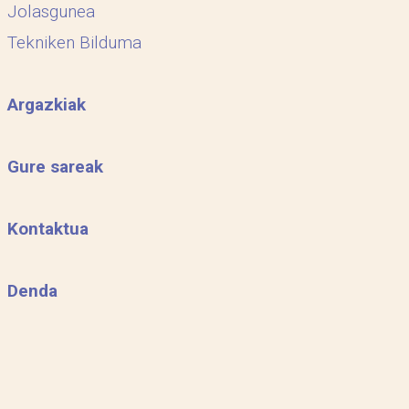
Jolasgunea
Tekniken Bilduma
Argazkiak
Gure sareak
Kontaktua
Denda