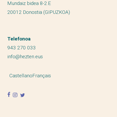
Mundaiz bidea 8-2.E
20012 Donostia (GIPUZKOA)
Telefonoa
943 270 033
info@hezten.eus
Castellano
Français
facebook
instagram
twitter