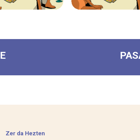
E
PAS
Zer da Hezten