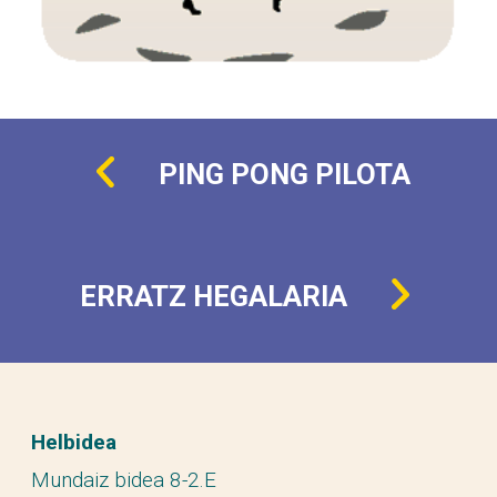
PING PONG PILOTA
ERRATZ HEGALARIA
Helbidea
Mundaiz bidea 8-2.E