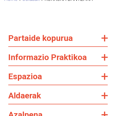
Partaide kopurua
Informazio Praktikoa
Espazioa
Aldaerak
Azalpena