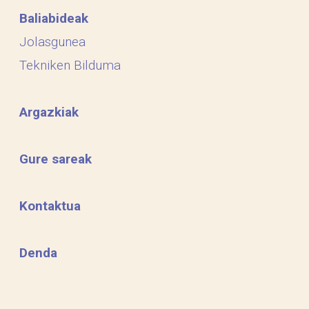
Baliabideak
Jolasgunea
Tekniken Bilduma
Argazkiak
Gure sareak
Kontaktua
Denda