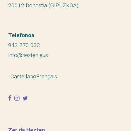
20012 Donostia (GIPUZKOA)
Telefonoa
943 270 033
info@hezten.eus
Castellano
Français
facebook
instagram
twitter
Zer da Hezten