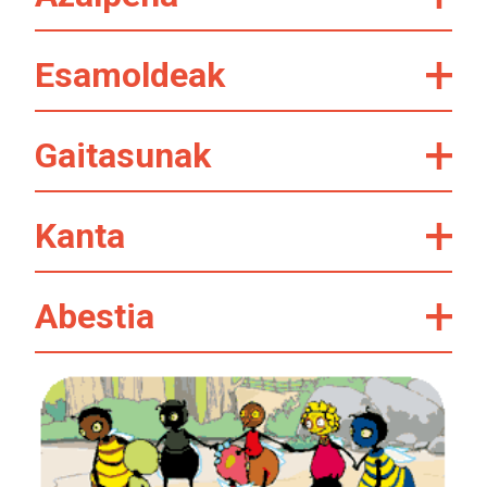
Esamoldeak
Gaitasunak
Kanta
Abestia