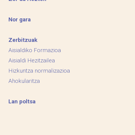
Nor gara
Zerbitzuak
Aisialdiko Formazioa
Aisialdi Hezitzailea
Hizkuntza normalizazioa
Ahokularitza
Lan poltsa