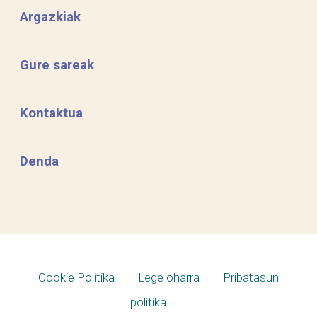
Argazkiak
Gure sareak
Kontaktua
Denda
Cookie Politika
Lege oharra
Pribatasun
politika