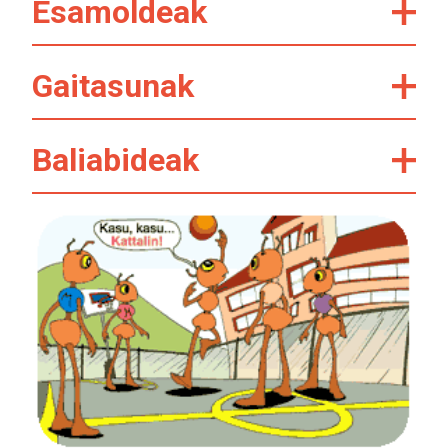
Esamoldeak
Gaitasunak
Baliabideak