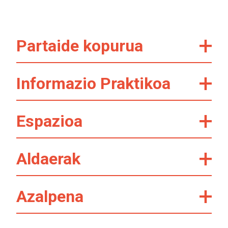
Partaide kopurua
Informazio Praktikoa
Espazioa
Aldaerak
Azalpena