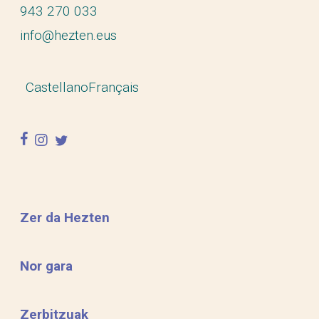
943 270 033
info@hezten.eus
Castellano
Français
facebook
instagram
twitter
Zer da Hezten
Nor gara
Zerbitzuak