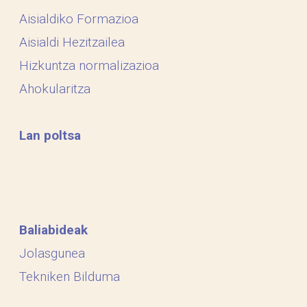
Aisialdiko Formazioa
Aisialdi Hezitzailea
Hizkuntza normalizazioa
Ahokularitza
Lan poltsa
Baliabideak
Jolasgunea
Tekniken Bilduma