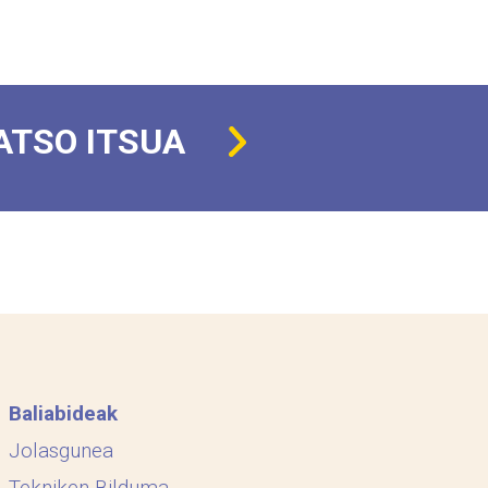
ATSO ITSUA
Baliabideak
Jolasgunea
Tekniken Bilduma