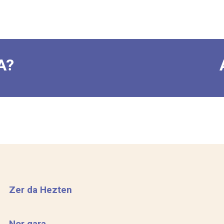
A?
Zer da Hezten
Nor gara