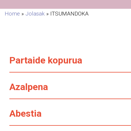
Home
»
Jolasak
»
ITSUMANDOKA
Partaide kopurua
Azalpena
Abestia