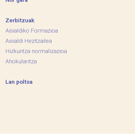
Zerbitzuak
Aisialdiko Formazioa
Aisialdi Hezitzailea
Hizkuntza normalizazioa
Ahokularitza
Lan poltsa