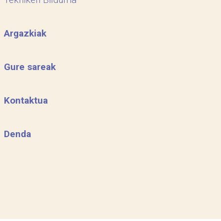
Argazkiak
Gure sareak
Kontaktua
Denda