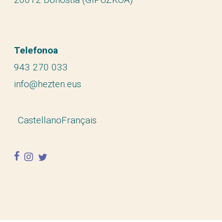
Telefonoa
943 270 033
info@hezten.eus
Castellano
Français
facebook
instagram
twitter