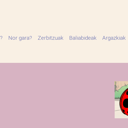
?
Nor gara?
Zerbitzuak
Baliabideak
Argazkiak