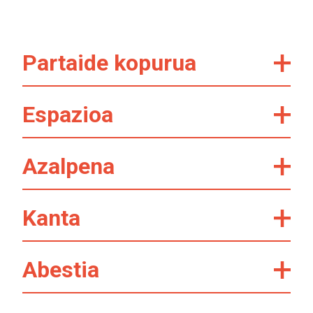
Partaide kopurua
Espazioa
Azalpena
Kanta
Abestia