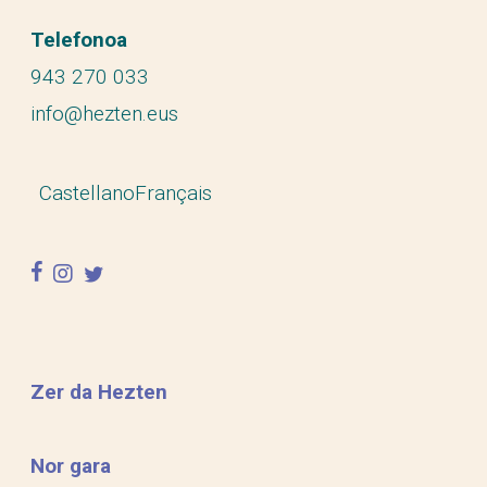
Telefonoa
943 270 033
info@hezten.eus
Castellano
Français
facebook
instagram
twitter
Zer da Hezten
Nor gara