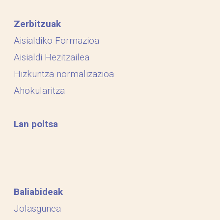
Zerbitzuak
Aisialdiko Formazioa
Aisialdi Hezitzailea
Hizkuntza normalizazioa
Ahokularitza
Lan poltsa
Baliabideak
Jolasgunea