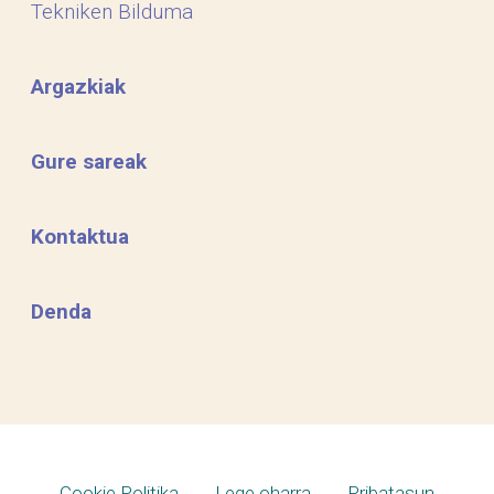
Tekniken Bilduma
Argazkiak
Gure sareak
Kontaktua
Denda
Cookie Politika
Lege oharra
Pribatasun