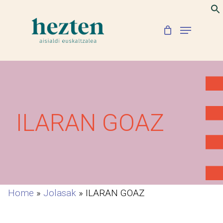
Skip
to
Menu
Close
main
Menu
content
ILARAN GOAZ
Home
»
Jolasak
»
ILARAN GOAZ